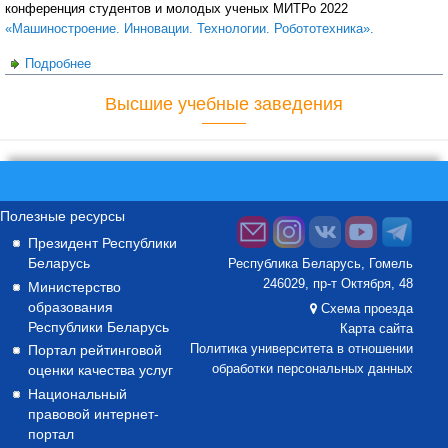
конференция студентов и молодых ученых МИТРо 2022
«Машиностроение. Инновации. Технологии. Робототехника».
Подробнее
о 2 декабря 2022г в ГГТУ им. П.О. Сухого пройдет научно-
техническая конференция студентов и молодых ученых
Высшие учебные заведения
МИТРо 2022 «Машиностроение. Инновации. Технологии.
Робототехника».
Полезные ресурсы
Президент Республики
Беларусь
Республика Беларусь, Гомель
246029, пр-т Октября, 48
Министерство
образования
Схема проезда
Республики Беларусь
Карта сайта
Портал рейтинговой
Политика университета в отношении
оценки качества услуг
обработки персональных данных
Национальный
правовой интернет-
портал