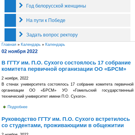
Год белорусской женщины
На пути к Победе
Задать вопрос ректору
Вы здесь
Главная
»
Календарь
»
Календарь
02 ноября 2022
В ГГТУ им. П.О. Сухого состоялось 17 собрание
комитета первичной организации ОО «БРСМ»
2 ноября, 2022
В стенах университета состоялось 17 собрание комитета первичной
организации ОО «БРСМ» УО «Гомельский государственный
технический университет имени П.О. Сухого».
Подробнее
о В ГГТУ им. П.О. Сухого состоялось 17 собрание
комитета первичной организации ОО «БРСМ»
Руководство ГГТУ им. П.О. Сухого встретилось
со студентами, проживающими в общежитии
2 ноября, 2022