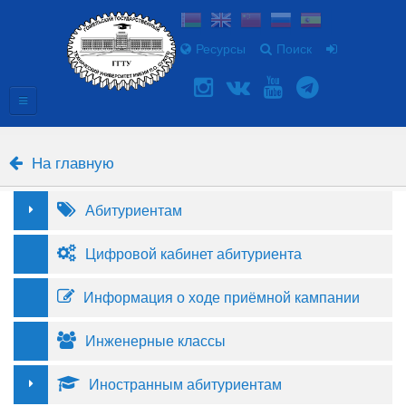
Ресурсы
Поиск
На главную
Абитуриентам
Цифровой кабинет абитуриента
Информация о ходе приёмной кампании
Инженерные классы
Иностранным абитуриентам