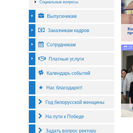
Социальные вопросы
Выпускникам
Ко
Заказчикам кадров
пр
Сотрудникам
27
Платные услуги
Календарь событий
Нас благодарят!
Год белорусской женщины
На пути к Победе
Задать вопрос ректору