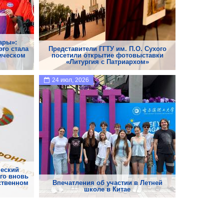
ары»:
ого стала
Представители ГГТУ им. П.О. Сухого
тическом
посетили открытие фотовыставки
«Литургия с Патриархом»
24 июл, 2026
ческий
ого вновь
ственном
Впечатления об участии в Летней
школе в Китае