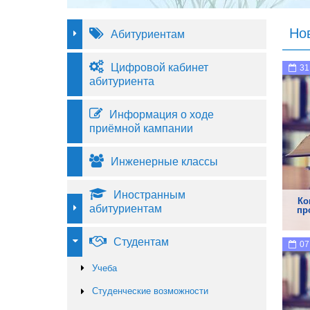
Но
Абитуриентам
Цифровой кабинет
31
абитуриента
Информация о ходе
приёмной кампании
Инженерные классы
Иностранным
Ко
абитуриентам
пр
Студентам
07
Учеба
Студенческие возможности