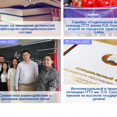
Серебро «Студенческой ж
нкурс на замещение должностей
команда ГГТУ имени П.О. Сух
офессорско-преподавательского
второй на городском турис
состава
слёте
 июл, 2026
24 июл, 2026
Интеллектуальный и твор
потенциал ГГТУ им. П.О. Сух
Совместное взаимодействие с
признан на высоком государ
Центрами притяжения Igrow
уровне!