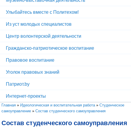
Музейно-выставочная деятельность
Улыбайтесь вместе с Политехом!
Из уст молодых специалистов
Центр волонтерской деятельности
Гражданско-патриотическое воспитание
Правовое воспитание
Уголок правовых знаний
Патриот.by
Интернет-проекты
Вы здесь
Главная
»
Идеологическая и воспитательная работа
»
Студенческое
самоуправление
»
Состав студенческого самоуправления
Состав студенческого самоуправления