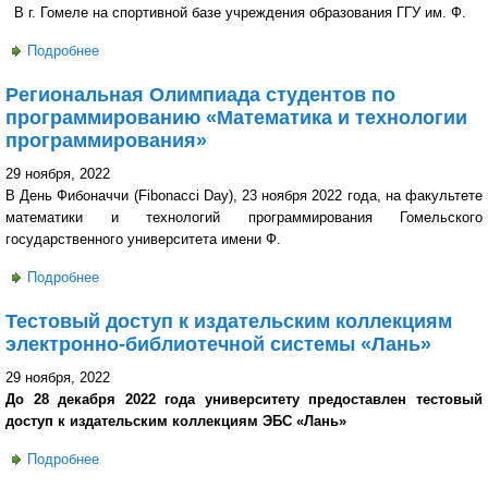
В г. Гомеле на спортивной базе учреждения образования ГГУ им. Ф.
Подробнее
о Женская сборная ГГТУ им.П.О. Сухого по баскетболу
приняла участие в предварительном этапе
Региональная Олимпиада студентов по
Республиканской студенческой лиги 2022/2023
программированию «Математика и технологии
программирования»
29 ноября, 2022
В День Фибоначчи (Fibonacci Day), 23 ноября 2022 года, на факультете
математики и технологий программирования Гомельского
государственного университета имени Ф.
Подробнее
о Региональная Олимпиада студентов по
программированию «Математика и технологии
Тестовый доступ к издательским коллекциям
программирования»
электронно-библиотечной системы «Лань»
29 ноября, 2022
До 28 декабря 2022 года университету предоставлен тестовый
доступ к издательским коллекциям ЭБС «Лань»
Подробнее
о Тестовый доступ к издательским коллекциям
электронно-библиотечной системы «Лань»