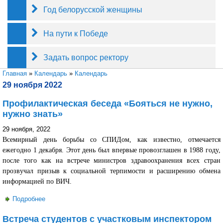
Год белорусской женщины
На пути к Победе
Задать вопрос ректору
Вы здесь
Главная
»
Календарь
»
Календарь
29 ноября 2022
Профилактическая беседа «Бояться не нужно,
нужно знать»
29 ноября, 2022
Всемирный день борьбы со СПИДом, как известно, отмечается
ежегодно 1 декабря. Этот день был впервые провозглашен в 1988 году,
после того как на встрече министров здравоохранения всех стран
прозвучал призыв к социальной терпимости и расширению обмена
информацией по ВИЧ.
Подробнее
о Профилактическая беседа «Бояться не нужно, нужно
знать»
Встреча студентов с участковым инспектором