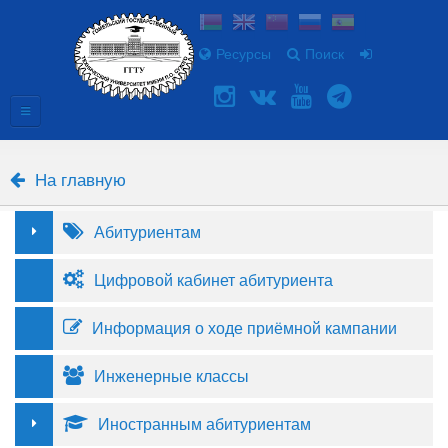
Ресурсы
Поиск
На главную
Абитуриентам
Цифровой кабинет абитуриента
Информация о ходе приёмной кампании
Инженерные классы
Иностранным абитуриентам