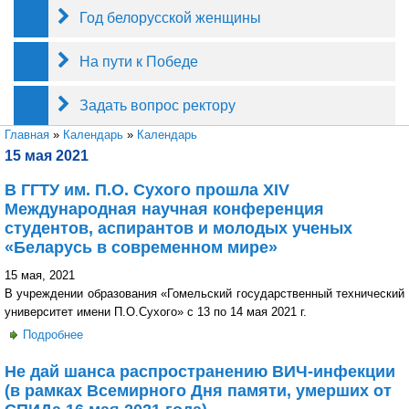
Год белорусской женщины
На пути к Победе
Задать вопрос ректору
Вы здесь
Главная
»
Календарь
»
Календарь
15 мая 2021
В ГГТУ им. П.О. Сухого прошла ХIV
Международная научная конференция
студентов, аспирантов и молодых ученых
«Беларусь в современном мире»
15 мая, 2021
В учреждении образования «Гомельский государственный технический
университет имени П.О.Сухого» с 13 по 14 мая 2021 г.
Подробнее
о В ГГТУ им. П.О. Сухого прошла ХIV Международная
научная конференция студентов, аспирантов и молодых
Не дай шанса распространению ВИЧ-инфекции
ученых «Беларусь в современном мире»
(в рамках Всемирного Дня памяти, умерших от