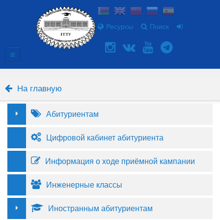
Ресурсы
Поиск
На главную
Абитуриентам
Цифровой кабинет абитуриента
Информация о ходе приёмной кампании
Инженерные классы
Иностранным абитуриентам