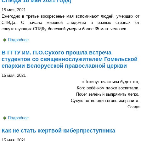
СПИДа 16 мая 2021 года)
15 мая, 2021
Ежегодно в третье воскресенье мая вспоминают людей, умерших от
СПИДа. С начала мировой эпидемии в разных странах от
сопутствующих СПИДу болезней умерли более 35 млн. человек.
Подробнее
о Не дай шанса распространению ВИЧ-инфекции (в
рамках Всемирного Дня памяти, умерших от СПИДа 16
В ГГТУ им. П.О.Сухого прошла встреча
мая 2021 года)
студентов со священнослужителем Гомельской
епархии Белорусской православной церкви
15 мая, 2021
«Покинут счастьем будет тот,
Кого ребёнком плохо воспитали.
Побег зелёный выпрямить легко,
Сухую ветвь один огонь исправит».
Саади
Подробнее
о В ГГТУ им. П.О.Сухого прошла встреча студентов со
священнослужителем Гомельской епархии Белорусской
Как не стать жертвой киберпреступника
православной церкви
15 мая, 2021