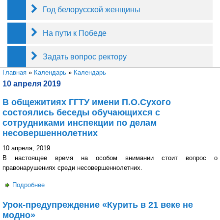
Год белорусской женщины
На пути к Победе
Задать вопрос ректору
Вы здесь
Главная
»
Календарь
»
Календарь
10 апреля 2019
В общежитиях ГГТУ имени П.О.Сухого
состоялись беседы обучающихся с
сотрудниками инспекции по делам
несовершеннолетних
10 апреля, 2019
В настоящее время на особом внимании стоит вопрос о
правонарушениях среди несовершеннолетних.
Подробнее
о В общежитиях ГГТУ имени П.О.Сухого состоялись
беседы обучающихся с сотрудниками инспекции по
Урок-предупреждение «Курить в 21 веке не
делам несовершеннолетних
модно»