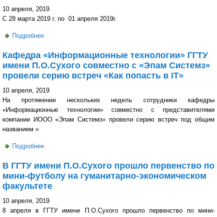
10 апреля, 2019
С 28 марта 2019 г. по 01 апреля 2019г.
Подробнее
о Заведующий кафедрой социально-гуманитарных и
правовых дисциплин приняла участие в качестве
Кафедра «Информационные технологии» ГГТУ
наблюдателя за выборами Президента Украины
имени П.О.Сухого совместно с «Эпам Системз»
провели серию встреч «Как попасть в IT»
10 апреля, 2019
На протяжении нескольких недель сотрудники кафедры
«Информационные технологии» совместно с представителями
компании ИООО «Эпам Системз» провели серию встреч под общим
названием «
Подробнее
о Кафедра «Информационные технологии» ГГТУ имени
П.О.Сухого совместно с «Эпам Системз» провели серию
В ГГТУ имени П.О.Сухого прошло первенство по
встреч «Как попасть в IT»
мини-футболу на гуманитарно-экономическом
факультете
10 апреля, 2019
8 апреля в ГГТУ имени П.О.Сухого прошло первенство по мини-