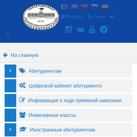
Ресурсы
Поиск
На главную
Абитуриентам
Цифровой кабинет абитуриента
Информация о ходе приёмной кампании
Инженерные классы
Иностранным абитуриентам