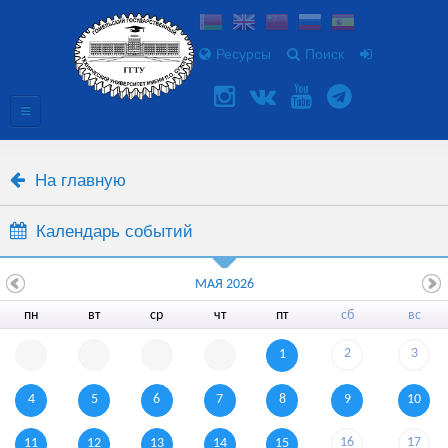
Ресурсы
Поиск
На главную
Календарь событий
МАЯ 2026
пн
вт
ср
чт
пт
сб
вс
2
3
1
4
5
6
7
8
9
10
16
17
11
12
13
14
15