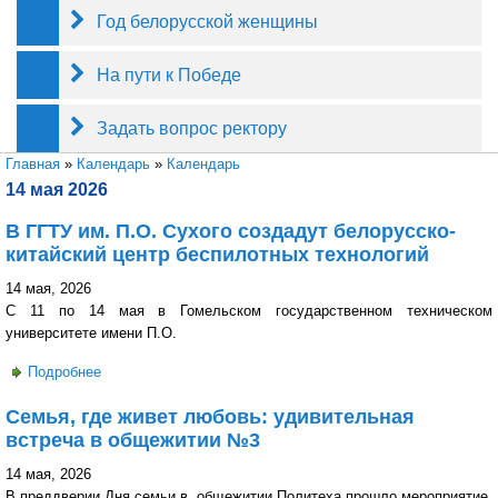
Год белорусской женщины
На пути к Победе
Задать вопрос ректору
Вы здесь
Главная
»
Календарь
»
Календарь
14 мая 2026
В ГГТУ им. П.О. Сухого создадут белорусско-
китайский центр беспилотных технологий
14 мая, 2026
С 11 по 14 мая в Гомельском государственном техническом
университете имени П.О.
Подробнее
о В ГГТУ им. П.О. Сухого создадут белорусско-китайский
центр беспилотных технологий
Семья, где живет любовь: удивительная
встреча в общежитии №3
14 мая, 2026
В преддверии Дня семьи в общежитии Политеха прошло мероприятие,