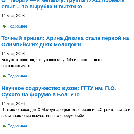
От теории — к металлу: группа ГА-11 провела
опыты по вырубке и вытяжке
14 мая, 2026
Подробнее
о От теории — к металлу: группа ГА-11 провела опыты по
вырубке и вытяжке
Точный прицел: Арина Дякива стала первой на
Олимпийских днях молодежи
14 мая, 2026
Бытует стереотип, что успешная учёба и спорт — вещи
несовместимые.
Подробнее
о Точный прицел: Арина Дякива стала первой на
Олимпийских днях молодежи
Научное содружество вузов: ГГТУ им. П.О.
Сухого на форуме в БелГУТе
14 мая, 2026
В Гомеле проходит X Международная конференция «Строительство и
восстановление искусственных сооружений».
Подробнее
о Научное содружество вузов: ГГТУ им. П.О. Сухого на
форуме в БелГУТе