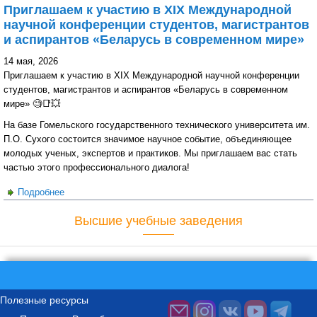
Приглашаем к участию в ХIX Международной
научной конференции студентов, магистрантов
и аспирантов «Беларусь в современном мире»
14 мая, 2026
Приглашаем к участию в ХIX Международной научной конференции
студентов, магистрантов и аспирантов «Беларусь в современном
мире» 🧐📑💥
На базе Гомельского государственного технического университета им.
П.О. Сухого состоится значимое научное событие, объединяющее
молодых ученых, экспертов и практиков. Мы приглашаем вас стать
частью этого профессионального диалога!
Подробнее
о Приглашаем к участию в ХIX Международной научной
конференции студентов, магистрантов и аспирантов
Высшие учебные заведения
«Беларусь в современном мире»
Полезные ресурсы