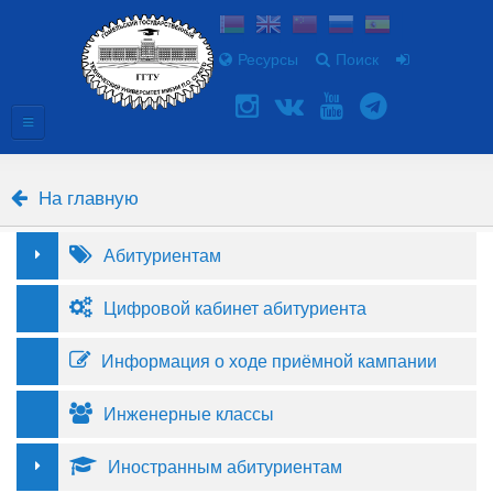
Ресурсы
Поиск
На главную
Абитуриентам
Цифровой кабинет абитуриента
Информация о ходе приёмной кампании
Инженерные классы
Иностранным абитуриентам