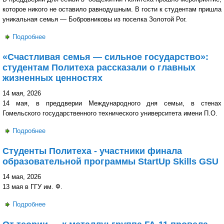
которое никого не оставило равнодушным. В гости к студентам пришла
уникальная семья — Бобровниковы из поселка Золотой Рог.
Подробнее
о Семья, где живет любовь: удивительная встреча в
общежитии №3
«Счастливая семья — сильное государство»:
студентам Политеха рассказали о главных
жизненных ценностях
14 мая, 2026
14 мая, в преддверии Международного дня семьи, в стенах
Гомельского государственного технического университета имени П.О.
Подробнее
о «Счастливая семья — сильное государство»:
студентам Политеха рассказали о главных жизненных
Студенты Политеха - участники финала
ценностях
образовательной программы StartUp Skills GSU
14 мая, 2026
13 мая в ГГУ им. Ф.
Подробнее
о Студенты Политеха - участники финала
образовательной программы StartUp Skills GSU