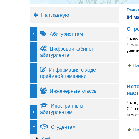
Вы 
Главн
На главную
04 м
Стро
Абитуриентам
4 мая,
4 мая
Цифровой кабинет
участи
абитуриента
По
Информация о ходе
приёмной кампании
Вете
Инженерные классы
нас
4 мая,
Иностранным
С 1 п
абитуриентам
атмос
Студентам
По
Учеба