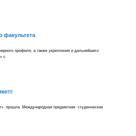
сти "Информатика и технологии программирования"
о факультета
ерного профиля, а также укрепления и дальнейшего
» с
тета
ке!!!
тет» прошла Международная предметная студенческая