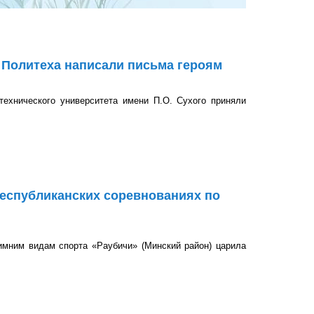
 Политеха написали письма героям
 технического университета имени П.О. Сухого приняли
 написали письма героям
 республиканских соревнованиях по
зимним видам спорта «Раубичи» (Минский район) царила
анских соревнованиях по настольному теннису