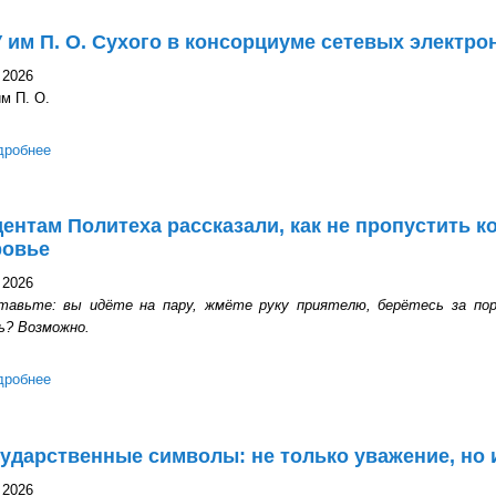
 им П. О. Сухого в консорциуме сетевых электр
 2026
м П. О.
дробнее
о ГГТУ им П. О. Сухого в консорциуме сетевых электронных биб
ентам Политеха рассказали, как не пропустить к
ровье
 2026
тавьте: вы идёте на пару, жмёте руку приятелю, берётесь за пор
ь? Возможно.
дробнее
о Студентам Политеха рассказали, как не пропустить кожное за
ударственные символы: не только уважение, но 
 2026