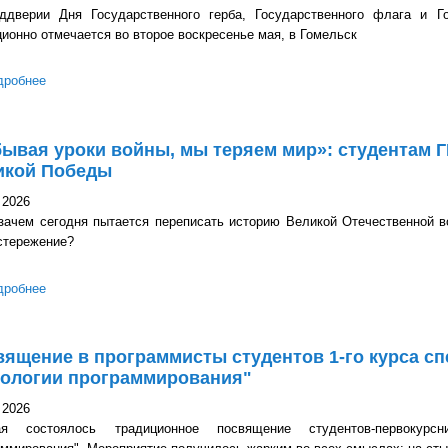
ддверии Дня Государственного герба, Государственного флага и Го
ионно отмечается во второе воскресенье мая, в Гомельск
дробнее
о «Государственные символы: не только уважение, но и ответст
ывая уроки войны, мы теряем мир»: студентам Г
икой Победы
 2026
 зачем сегодня пытается переписать историю Великой Отечественной 
стережение?
дробнее
о «Забывая уроки войны, мы теряем мир»: студентам ГГТУ им. 
ящение в программисты студентов 1-го курса с
нологии программирования"
 2026
 состоялось традиционное посвящение студентов-первокурсн