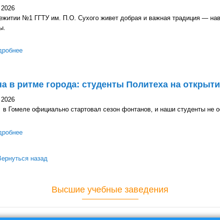
 2026
житии №1 ГГТУ им. П.О. Сухого живет добрая и важная традиция — нав
ы.
дробнее
о Связь поколений: студенты общежития №1 навестили свидетел
а в ритме города: студенты Политеха на открыт
 2026
 в Гомеле официально стартовал сезон фонтанов, и наши студенты не ос
дробнее
о Весна в ритме города: студенты Политеха на открытии фонтан
Вернуться назад
Высшие учебные заведения