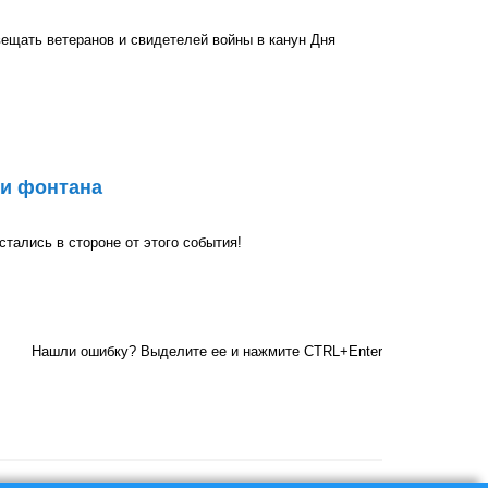
ещать ветеранов и свидетелей войны в канун Дня
я военных лет
ии фонтана
тались в стороне от этого события!
а
Нашли ошибку? Выделите ее и нажмите CTRL+Enter