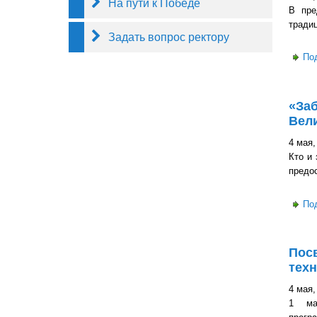
На пути к Победе
В пре
традиц
Задать вопрос ректору
По
«Заб
Вел
4 мая,
Кто и
предо
По
Посв
тех
4 мая,
1 мая