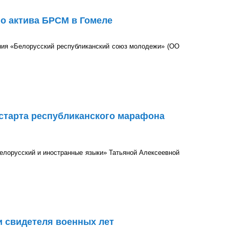
го актива БРСМ в Гомеле
ения «Белорусский республиканский союз молодежи» (ОО
а БРСМ в Гомеле
 старта республиканского марафона
елорусский и иностранные языки» Татьяной Алексеевной
еспубликанского марафона МВД!
 свидетеля военных лет