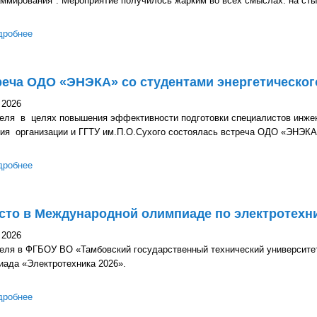
аммирования". Мероприятие получилось жарким во всех смыслах: на сты
дробнее
о Посвящение в программисты студентов 1-го курса специально
еча ОДО «ЭНЭКА» со студентами энергетическог
 2026
реля в целях повышения эффективности подготовки специалистов инжен
тия организации и ГГТУ им.П.О.Сухого состоялась встреча ОДО «ЭНЭКА
дробнее
о Встреча ОДО «ЭНЭКА» со студентами энергетического факуль
сто в Международной олимпиаде по электротехни
 2026
реля в ФГБОУ ВО «Тамбовский государственный технический универси
иада «Электротехника 2026».
дробнее
о 1 место в Международной олимпиаде по электротехнике!!!