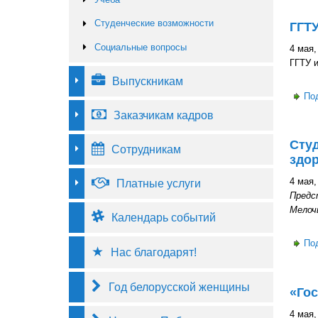
Студенческие возможности
ГГТУ
Социальные вопросы
4 мая,
ГГТУ и
Выпускникам
По
Заказчикам кадров
Студ
Сотрудникам
здо
4 мая,
Платные услуги
Предс
Мелоч
Календарь событий
По
Нас благодарят!
Год белорусской женщины
«Гос
4 мая,