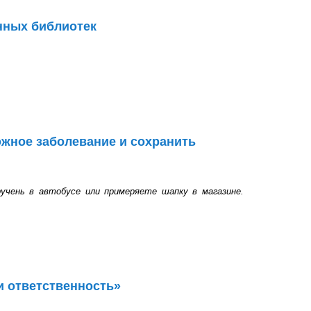
онных библиотек
лиотек
ожное заболевание и сохранить
учень в автобусе или примеряете шапку в магазине.
болевание и сохранить здоровье
и ответственность»