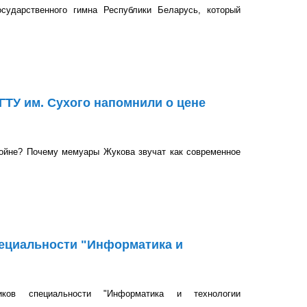
сударственного гимна Республики Беларусь, который
венность»
ГТУ им. Сухого напомнили о цене
войне? Почему мемуары Жукова звучат как современное
Сухого напомнили о цене Великой Победы
пециальности "Информатика и
иков специальности "Информатика и технологии