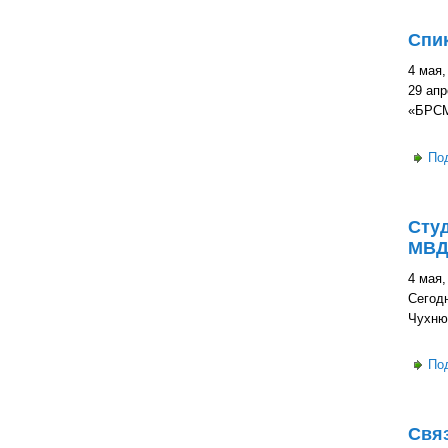
Спик
4 мая,
29 ап
«БРСМ
По
Студ
МВД
4 мая,
Сегод
Чухнюк
По
Свя