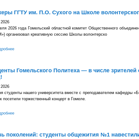
еры ГГТУ им. П.О. Сухого на Школе волонтерско
 2026
реля 2026 года Гомельский областной комитет Общественного объедин
») организовал креативную сессию Школы волонтерско
дробнее
о Спикеры ГГТУ им. П.О. Сухого на Школе волонтерского актив
енты Гомельского Политеха — в числе зрителей
!
 2026
ня студенты нашего университета вместе с преподавателем кафедры «Б
 посетили торжественный концерт в Гомеле.
дробнее
о Студенты Гомельского Политеха — в числе зрителей старта р
зь поколений: студенты общежития №1 навестили