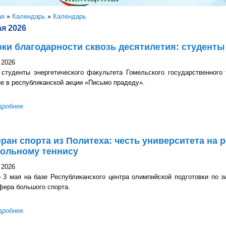
здесь
ая
»
Календарь
»
Календарь
ая 2026
ки благодарности сквозь десятилетия: студенты
 2026
 студенты энергетического факультета Гомельского государственного
е в республиканской акции «Письмо прадеду».
дробнее
о Строки благодарности сквозь десятилетия: студенты Политеха
ран спорта из Политеха: честь университета на
тольному теннису
 2026
о 3 мая на базе Республиканского центра олимпийской подготовки по 
фера большого спорта.
дробнее
о Ветеран спорта из Политеха: честь университета на республик