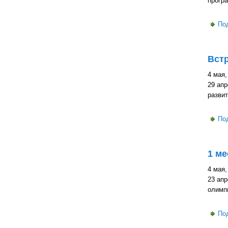
прогр
По
Встр
4 мая,
29 ап
разви
По
1 ме
4 мая,
23 ап
олимп
По