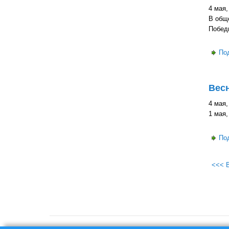
4 мая,
В обще
Побед
По
Весн
4 мая,
1 мая,
По
<<< 