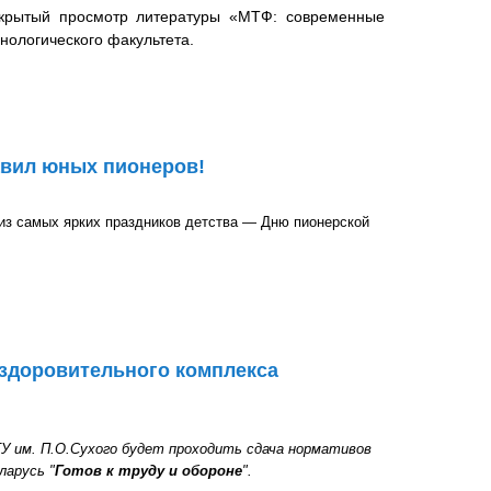
ткрытый просмотр литературы «МТФ: современные
нологического факультета.
и перспективы развития» — ко Дню механико-
равил юных пионеров!
из самых ярких праздников детства — Дню пионерской
 пионеров!
здоровительного комплекса
ТУ им. П.О.Сухого будет проходить сдача нормативов
ларусь "
Готов к труду и обороне
".