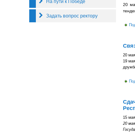
На пути к Победе
20 ма
тенде
Задать вопрос ректору
По
Связ
20 мая
19 ма
дружб
По
Сда
Респ
15 мая
20 ма
Госуд