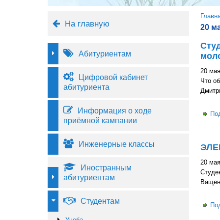
Вы 
Главн
На главную
20 м
Cтуд
Абитуриентам
мол
20 мая
Цифровой кабинет
Что об
абитуриента
Дмитр
Информация о ходе
По
приёмной кампании
Инженерные классы
ЭЛЕ
20 мая
Иностранным
Студе
абитуриентам
Ващен
Студентам
По
Учеба