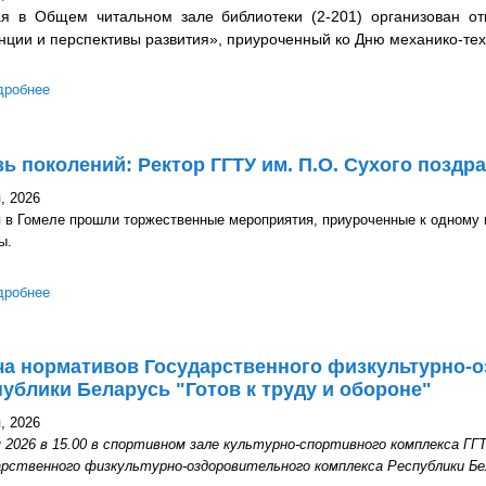
я в Общем читальном зале библиотеки (2-201) организован о
нции и перспективы развития», приуроченный ко Дню механико-тех
дробнее
о Открытый просмотр литературы «МТФ: современные тенденции 
технологического факультета
ь поколений: Ректор ГГТУ им. П.О. Сухого позд
, 2026
я в Гомеле прошли торжественные мероприятия, приуроченные к одному 
ы.
дробнее
о Связь поколений: Ректор ГГТУ им. П.О. Сухого поздравил юных
ча нормативов Государственного физкультурно-о
ублики Беларусь "Готов к труду и обороне"
, 2026
я 2026 в 15.00 в спортивном зале культурно-спортивного комплекса ГГ
арственного физкультурно-оздоровительного комплекса Республики Бе