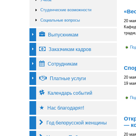
Студенческие возможности
«Ве
Социальные вопросы
20 мая
Кафед
традиц
Выпускникам
По
Заказчикам кадров
Сотрудникам
Спо
20 мая
Платные услуги
19 мая
Календарь событий
По
Нас благодарят!
Отк
Год белорусской женщины
— ко
20 мая