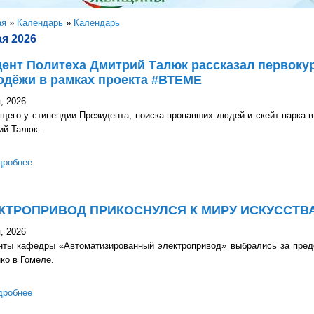
здесь
ая
»
Календарь
»
Календарь
ая 2026
ент Политеха Дмитрий Талюк рассказал первоку
одёжи в рамках проекта #ВТЕМЕ
, 2026
щего у стипендии Президента, поиска пропавших людей и скейт-парка в
ий Талюк.
дробнее
о Cтудент Политеха Дмитрий Талюк рассказал первокурсникам 
проекта #ВТЕМЕ
КТРОПРИВОД ПРИКОСНУЛСЯ К МИРУ ИСКУССТВ
, 2026
нты кафедры «Автоматизированный электропривод» выбрались за преде
ко в Гомеле.
дробнее
о ЭЛЕКТРОПРИВОД ПРИКОСНУЛСЯ К МИРУ ИСКУССТВА