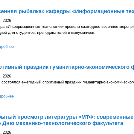
сенняя рыбалка» кафедры «Информационные те
, 2026
ра «Информационные технологии» провела ежегодное весеннее мероприя
ией для студентов, преподавателей и выпускников.
дробнее
о «Весенняя рыбалка» кафедры «Информационные технологии»
ртивный праздник гуманитарно-экономического 
, 2026
 состоялся ежегодный спортивный праздник гуманитарно-экономическог
дробнее
о Спортивный праздник гуманитарно-экономического факультета
рытый просмотр литературы «МТФ: современные 
 Дню механико-технологического факультета
, 2026