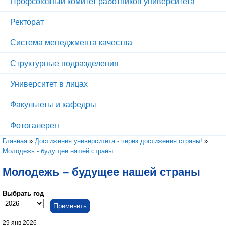
Профсоюзный комитет работников университета
Ректорат
Система менеджмента качества
Структурные подразделения
Университет в лицах
Факультеты и кафедры
Фотогалерея
Вы здесь
Главная
»
Достижения университета - через достижения страны!
»
Молодежь - будущее нашей страны
Молодежь – будущее нашей страны
Выбрать год
Выбрать год
Год
29 янв 2026