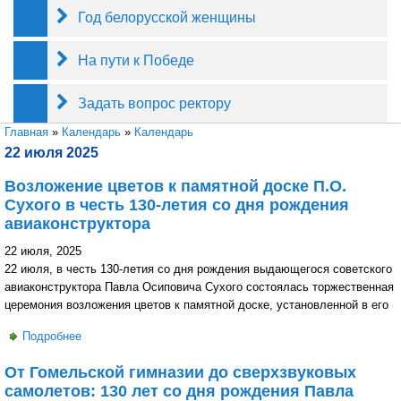
Год белорусской женщины
На пути к Победе
Задать вопрос ректору
Вы здесь
Главная
»
Календарь
»
Календарь
22 июля 2025
Возложение цветов к памятной доске П.О.
Сухого в честь 130-летия со дня рождения
авиаконструктора
22 июля, 2025
22 июля, в честь 130-летия со дня рождения выдающегося советского
авиаконструктора Павла Осиповича Сухого состоялась торжественная
церемония возложения цветов к памятной доске, установленной в его
Подробнее
о Возложение цветов к памятной доске П.О. Сухого в
честь 130-летия со дня рождения авиаконструктора
От Гомельской гимназии до сверхзвуковых
самолетов: 130 лет со дня рождения Павла