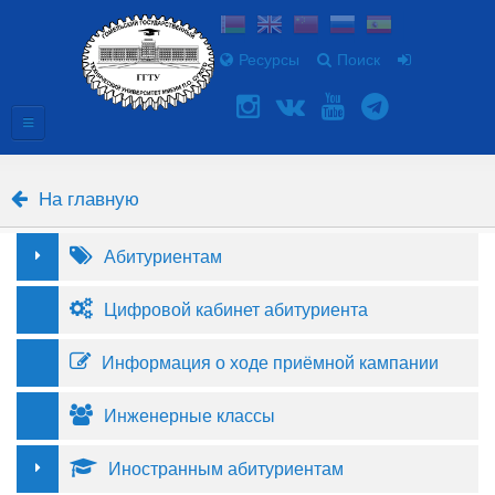
Ресурсы
Поиск
На главную
Абитуриентам
Цифровой кабинет абитуриента
Информация о ходе приёмной кампании
Инженерные классы
Иностранным абитуриентам