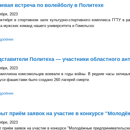
евая встреча по волейболу в Политехе
ября, 2023
тября в спортивном зале культурно-спортивного комплекса ГГТУ в р
а мужских команд нашего университета и Гомельско
дробнее
о Матчевая встреча по волейболу в Политехе
дставители Политеха — участники областного а
ября, 2023
иллиона комсомольцев воевали в годы войны. В редкие часы затишья 
уси фашистами было создано 260 лагерей смерти.
дробнее
о Представители Политеха — участники областного антифашист
ыт приём заявок на участие в конкурсе "Молод
ября, 2023
 приём заявок на участие в конкурсе "Молодёжные предпринимательски