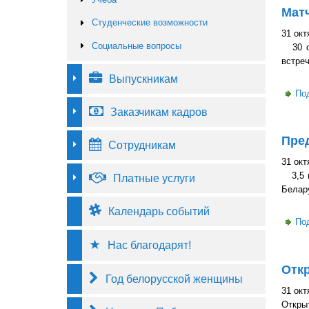
Матч
Студенческие возможности
31 окт
Социальные вопросы
30 ок
встреч
Выпускникам
По
Заказчикам кадров
Пре
Сотрудникам
31 окт
3,5 м
Платные услуги
Белар
Календарь событий
По
Нас благодарят!
Откр
Год белорусской женщины
31 окт
Открыт