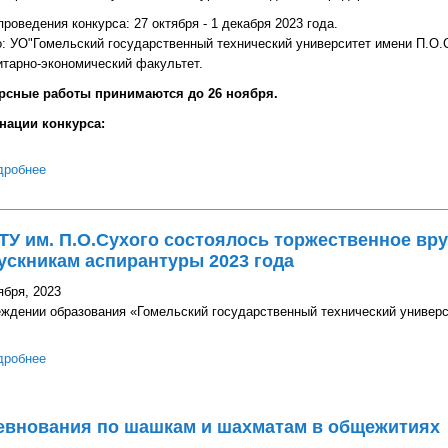
роведения конкурса: 27 октября - 1 декабря 2023 года.
: УО"Гомельский государственный технический университет имени П.О.С
тарно-экономический факультет.
рсные работы принимаются до 26 ноября.
ации конкурса:
дробнее
о Открыт приём заявок на участие в конкурсе "Молодёжные пред
ТУ им. П.О.Сухого состоялось торжественное вр
скникам аспирантуры 2023 года
ября, 2023
ждении образования «Гомельский государственный технический универс
дробнее
о В ГГТУ им. П.О.Сухого состоялось торжественное вручение д
года
евнования по шашкам и шахматам в общежитиях