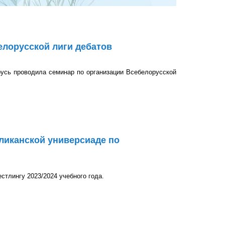
лорусской лиги дебатов
русь проводила семинар по организации Всебелорусской
 лиги дебатов
ликанской универсиаде по
стлингу 2023/2024 учебного года.
универсиаде по армрестлингу