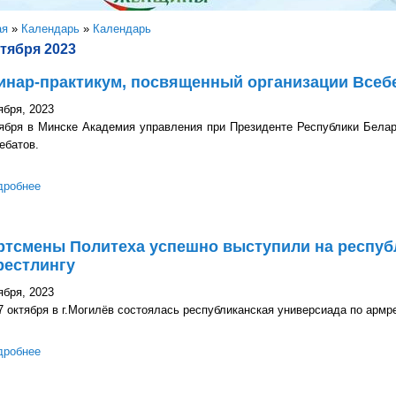
здесь
ая
»
Календарь
»
Календарь
ктября 2023
инар-практикум, посвященный организации Всебе
ября, 2023
тября в Минске Академия управления при Президенте Республики Бела
ебатов.
дробнее
о Семинар-практикум, посвященный организации Всебелорусской
ртсмены Политеха успешно выступили на респуб
рестлингу
ября, 2023
октября в г.Могилёв состоялась республиканская универсиада по армре
дробнее
о Спортсмены Политеха успешно выступили на республиканской 