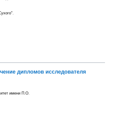
ухого".
принимательские идеи"!
учение дипломов исследователя
итет имени П.О.
ипломов исследователя выпускникам аспирантуры 2023