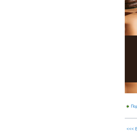
По
<<< 