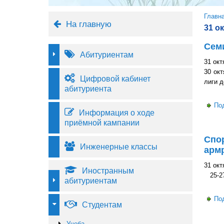
Вы 
Главн
На главную
31 о
Сем
Абитуриентам
31 окт
30 ок
Цифровой кабинет
лиги д
абитуриента
По
Информация о ходе
приёмной кампании
Спо
Инженерные классы
арм
31 окт
Иностранным
25-27 
абитуриентам
По
Студентам
Учеба