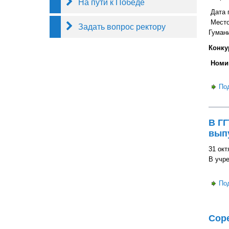
На пути к Победе
Дата п
Место
Задать вопрос ректору
Гумани
Конку
Номин
По
В ГГ
выпу
31 окт
В учре
По
Сор