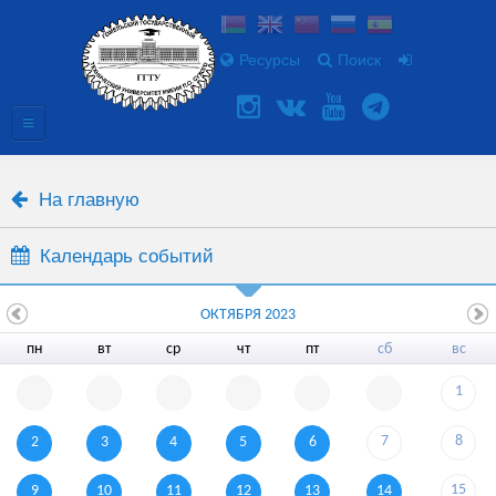
Ресурсы
Поиск
На главную
Календарь событий
ОКТЯБРЯ 2023
пн
вт
ср
чт
пт
сб
вс
1
7
8
2
3
4
5
6
15
9
10
11
12
13
14