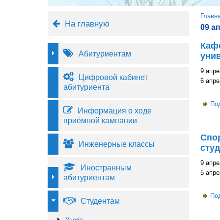
Вы 
Главн
На главную
09 а
Каф
Абитуриентам
уни
9 апре
Цифровой кабинет
6 апр
абитуриента
По
Информация о ходе
приёмной кампании
Спор
Инженерные классы
сту
9 апре
Иностранным
5 апре
абитуриентам
По
Студентам
Учеба