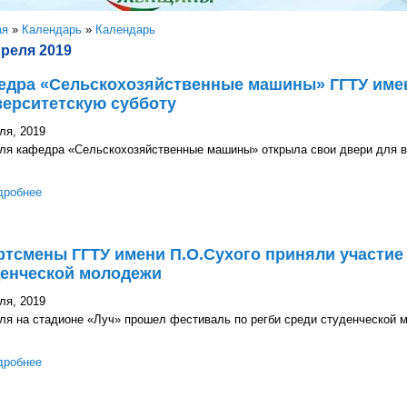
здесь
ая
»
Календарь
»
Календарь
преля 2019
едра «Сельскохозяйственные машины» ГГТУ имен
верситетскую субботу
ля, 2019
еля кафедра «Сельскохозяйственные машины» открыла свои двери для 
дробнее
о Кафедра «Сельскохозяйственные машины» ГГТУ имени П.О.Сух
тсмены ГГТУ имени П.О.Сухого приняли участие 
денческой молодежи
ля, 2019
ля на стадионе «Луч» прошел фестиваль по регби среди студенческой м
дробнее
о Спортсмены ГГТУ имени П.О.Сухого приняли участие в фестив