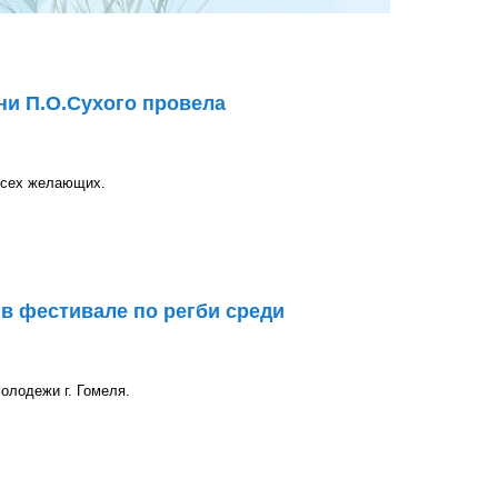
и П.О.Сухого провела
всех желающих.
ого провела университетскую субботу
в фестивале по регби среди
олодежи г. Гомеля.
але по регби среди студенческой молодежи