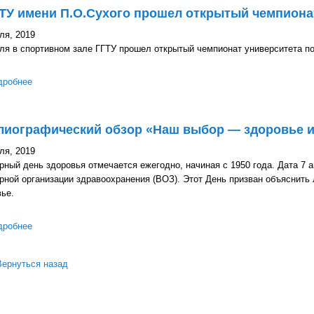
ТУ имени П.О.Сухого прошел открытый чемпиона
ля, 2019
ля в спортивном зале ГГТУ прошел открытый чемпионат университета по
дробнее
о В ГГТУ имени П.О.Сухого прошел открытый чемпионат по пауэ
лиографический обзор «Наш выбор — здоровье и
ля, 2019
ный день здоровья отмечается ежегодно, начиная с 1950 года. Дата 7 а
ной организации здравоохранения (ВОЗ). Этот День призван объяснить
ье.
дробнее
о Библиографический обзор «Наш выбор — здоровье и жизнь»
Вернуться назад