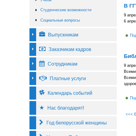
В ГГ
Студенческие возможности
9 апре
Социальные вопросы
6 апре
Выпускникам
По
Заказчикам кадров
Биб
Сотрудникам
9 апре
Всемир
Всемир
Платные услуги
здоров
Календарь событий
По
Нас благодарят!
<<< 
Год белорусской женщины