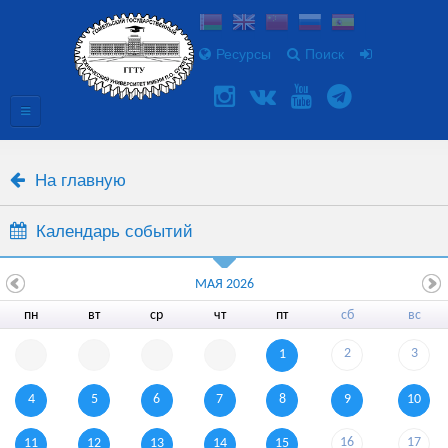
Ресурсы
Поиск
На главную
Календарь событий
МАЯ 2026
пн
вт
ср
чт
пт
сб
вс
2
3
1
4
5
6
7
8
9
10
16
17
11
12
13
14
15