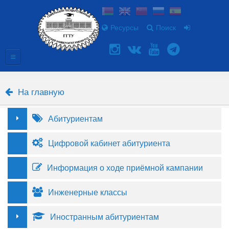
Ресурсы
Поиск
На главную
Абитуриентам
Цифровой кабинет абитуриента
Информация о ходе приёмной кампании
Инженерные классы
Иностранным абитуриентам