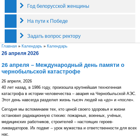
Год белорусской женщины
На пути к Победе
Задать вопрос ректору
Вы здесь
Главная
»
Календарь
»
Календарь
26 апреля 2026
26 апреля – Международный день памяти о
чернобыльской катастрофе
26 апреля, 2026
40 лет назад, в 1986 году, произошла крупнейшая техногенная
катастрофа в истории человечества – авария на Чернобыльской АЭС.
Этот день навсегда разделил жизнь тысяч людей на «до» и «после».
Сегодня мы вспоминаем тех, кто ценой своего здоровья и жизни
остановил радиационную стихию: пожарных, военных, учёных,
медицинских работников, строителей – настоящих героев-
ликвидаторов. Их подвиг – урок мужества и ответственности для всех
нас.