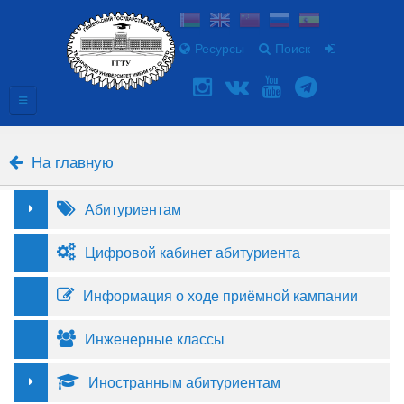
Ресурсы
Поиск
На главную
Абитуриентам
Цифровой кабинет абитуриента
Информация о ходе приёмной кампании
Инженерные классы
Иностранным абитуриентам