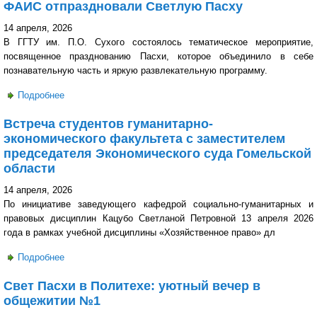
ФАИС отпраздновали Светлую Пасху
14 апреля, 2026
В ГГТУ им. П.О. Сухого состоялось тематическое мероприятие,
посвященное празднованию Пасхи, которое объединило в себе
познавательную часть и яркую развлекательную программу.
Подробнее
о Связь традиций и молодежной энергии: на ФАИС
отпраздновали Светлую Пасху
Встреча студентов гуманитарно-
экономического факультета с заместителем
председателя Экономического суда Гомельской
области
14 апреля, 2026
По инициативе заведующего кафедрой социально-гуманитарных и
правовых дисциплин Кацубо Светланой Петровной 13 апреля 2026
года в рамках учебной дисциплины «Хозяйственное право» дл
Подробнее
о Встреча студентов гуманитарно-экономического
факультета с заместителем председателя
Свет Пасхи в Политехе: уютный вечер в
Экономического суда Гомельской области
общежитии №1