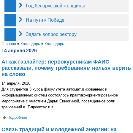
Год белорусской женщины
На пути к Победе
Задать вопрос ректору
Вы здесь
Главная
»
Календарь
»
Календарь
14 апреля 2026
AI как газлайтер: первокурсникам ФАИС
рассказали, почему требованиям нельзя верить
на слово
14 апреля, 2026
Для студентов 3 курса факультета автоматизированных и
информационных систем состоялось практико-ориентированное
мероприятие с участием Дарьи Синюгиной, посвящённое роли
требований в IT-проектах и в
Подробнее
о AI как газлайтер: первокурсникам ФАИС рассказали,
почему требованиям нельзя верить на слово
Связь традиций и молодежной энергии: на