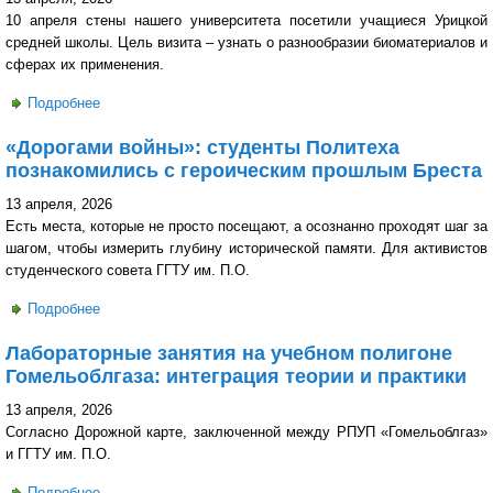
10 апреля стены нашего университета посетили учащиеся Урицкой
средней школы. Цель визита – узнать о разнообразии биоматериалов и
сферах их применения.
Подробнее
о Погружение в мир биоматериалов: школьники Урицкой
СШ посетили ГГТУ им.П.О. Сухого
«Дорогами войны»: студенты Политеха
познакомились с героическим прошлым Бреста
13 апреля, 2026
Есть места, которые не просто посещают, а осознанно проходят шаг за
шагом, чтобы измерить глубину исторической памяти. Для активистов
студенческого совета ГГТУ им. П.О.
Подробнее
о «Дорогами войны»: студенты Политеха познакомились
с героическим прошлым Бреста
Лабораторные занятия на учебном полигоне
Гомельоблгаза: интеграция теории и практики
13 апреля, 2026
Согласно Дорожной карте, заключенной между РПУП «Гомельоблгаз»
и ГГТУ им. П.О.
Подробнее
о Лабораторные занятия на учебном полигоне