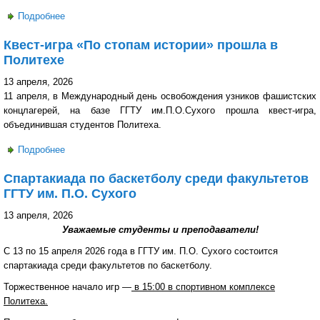
Подробнее
о Представители ГГТУ им. П.О. Сухого приняли участие в
митинге, посвященном Международному дню
Квест-игра «По стопам истории» прошла в
освобождения узников нацистских концлагерей
Политехе
13 апреля, 2026
11 апреля, в Международный день освобождения узников фашистских
концлагерей, на базе ГГТУ им.П.О.Сухого прошла квест-игра,
объединившая студентов Политеха.
Подробнее
о Квест-игра «По стопам истории» прошла в Политехе
Спартакиада по баскетболу среди факультетов
ГГТУ им. П.О. Сухого
13 апреля, 2026
Уважаемые студенты и преподаватели!
С 13 по 15 апреля 2026 года в ГГТУ им. П.О. Сухого состоится
спартакиада среди факультетов по баскетболу.
Торжественное начало игр —
в 15:00 в спортивном комплексе
Политеха.