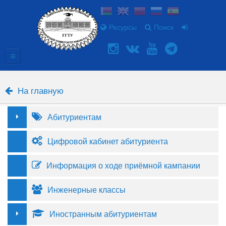
Ресурсы
Поиск
На главную
Абитуриентам
Цифровой кабинет абитуриента
Информация о ходе приёмной кампании
Инженерные классы
Иностранным абитуриентам