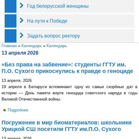
Год белорусской женщины
На пути к Победе
Задать вопрос ректору
Вы здесь
Главная
»
Календарь
»
Календарь
13 апреля 2026
«Без права на забвение»: cтуденты ГГТУ им.
П.О. Сухого прикоснулись к правде о геноциде
13 апреля, 2026
19 апреля в Беларуси вспоминают одну из самых скорбных дат в
истории — День памяти жертв геноцида советского народа в годы
Великой Отечественной войны.
Подробнее
о «Без права на забвение»: cтуденты ГГТУ им. П.О.
Сухого прикоснулись к правде о геноциде
Погружение в мир биоматериалов: школьники
Урицкой СШ посетили ГГТУ им.П.О. Сухого
13 апреля, 2026