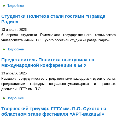
Подробнее
о Представители Политеха приняли участие в
профориентационной встрече «Вместе в атомное
Студентки Политеха стали гостями «Правда
будущее»
Радио»
13 апреля, 2026
6 апреля студентки Гомельского государственного технического
университета имени П.О. Сухого посетили студию «Правда Радио».
Подробнее
о Студентки Политеха стали гостями «Правда Радио»
Представитель Политеха выступила на
международной конференции в БГУ
13 апреля, 2026
Расширяя сотрудничество с родственными кафедрами вузов страны,
представители кафедры социально-гуманитарных и правовых
дисциплин ГГТУ им. П.О.
Подробнее
о Представитель Политеха выступила на международной
конференции в БГУ
Творческий триумф: ГГТУ им. П.О. Сухого на
областном этапе фестиваля «АРТ-вакацыi»