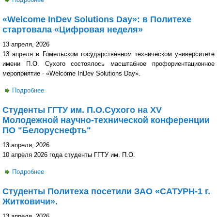
Гомельоблгаза: интеграция теории и практики
«Welcome InDev Solutions Day»: в Политехе
стартовала «Цифровая неделя»
13 апреля, 2026
13 апреля в Гомельском государственном техническом университете
имени П.О. Сухого состоялось масштабное профориентационное
мероприятие - «Welcome InDev Solutions Day».
Подробнее
о «Welcome InDev Solutions Day»: в Политехе стартовала
«Цифровая неделя»
Студенты ГГТУ им. П.О.Сухого на XV
Молодежной научно-технической конференции
ПО "Белоруснефть"
13 апреля, 2026
10 апреля 2026 года студенты ГГТУ им. П.О.
Подробнее
о Студенты ГГТУ им. П.О.Сухого на XV Молодежной
научно-технической конференции ПО "Белоруснефть"
Студенты Политеха посетили ЗАО «САТУРН-1 г.
Житковичи».
13 апреля, 2026