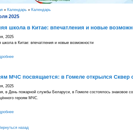
здесь
ая
»
Календарь
»
Календарь
юля 2025
яя школа в Китае: впечатления и новые возможн
я, 2025
 школа в Китае: впечатления и новые возможности
дробнее
о Летняя школа в Китае: впечатления и новые возможности
ям МЧС посвящается: в Гомеле открылся Сквер 
я, 2025
я, в День пожарной службы Беларуси, в Гомеле состоялось знаковое со
щённого героям МЧС.
дробнее
о Героям МЧС посвящается: в Гомеле открылся Сквер спасателе
Вернуться назад