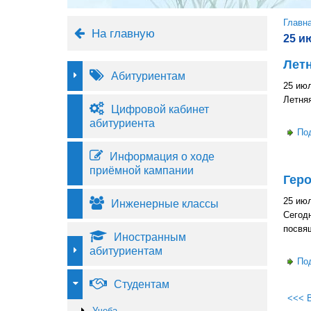
Вы 
Главн
На главную
25 и
Летн
Абитуриентам
25 июл
Летняя
Цифровой кабинет
абитуриента
По
Информация о ходе
приёмной кампании
Геро
25 июл
Инженерные классы
Сегодн
посвя
Иностранным
абитуриентам
По
Студентам
<<< 
Учеба