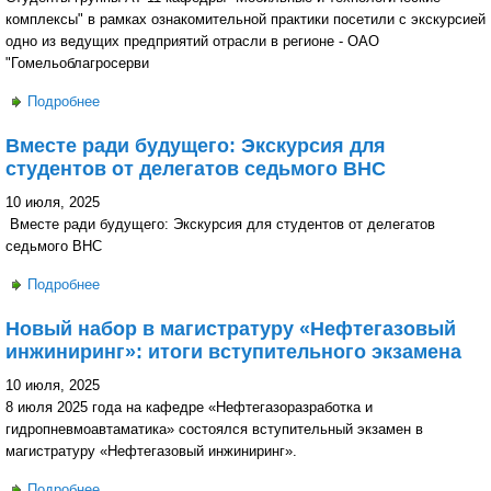
комплексы" в рамках ознакомительной практики посетили с экскурсией
одно из ведущих предприятий отрасли в регионе - ОАО
"Гомельоблагросерви
Подробнее
о Знакомство с производством: студенты кафедры
"Мобильные и технологические комплексы" на экскурсии
Вместе ради будущего: Экскурсия для
в ОАО "Гомельоблагросервис"
студентов от делегатов седьмого ВНС
10 июля, 2025
Вместе ради будущего: Экскурсия для студентов от делегатов
седьмого ВНС
Подробнее
о Вместе ради будущего: Экскурсия для студентов от
делегатов седьмого ВНС
Новый набор в магистратуру «Нефтегазовый
инжиниринг»: итоги вступительного экзамена
10 июля, 2025
8 июля 2025 года на кафедре «Нефтегазоразработка и
гидропневмоавтаматика» состоялся вступительный экзамен в
магистратуру «Нефтегазовый инжиниринг».
Подробнее
о Новый набор в магистратуру «Нефтегазовый