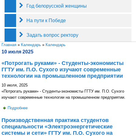
Год белорусской женщины
На пути к Победе
Задать вопрос ректору
Вы здесь
Главная
»
Календарь
»
Календарь
10 июля 2025
«Потрогать руками» - Студенты-экономисты
ГГТУ им. П.О. Сухого изучают современные
технологии на промышленном предприятии
10 июля, 2025
«Потрогать руками» - Студенты-экономисты ГГТУ им. П.О. Сухого
изучают современные технологии на промышленном предприятии.
Подробнее
о «Потрогать руками» - Студенты-экономисты ГГТУ им.
П.О. Сухого изучают современные технологии на
Производственная практика студентов
промышленном предприятии
специальности «Электроэнергетические
системы и сети» ГГТУ им. П.О. Сухого на