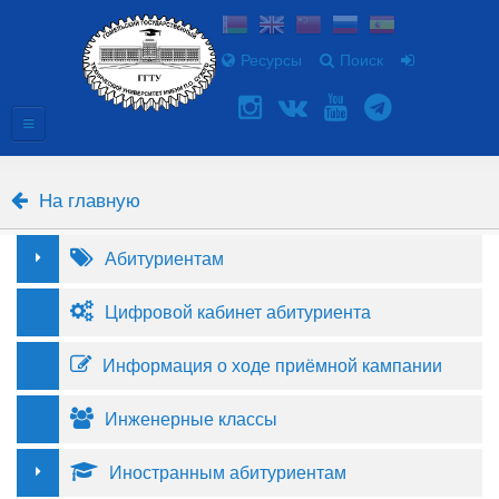
Ресурсы
Поиск
На главную
Абитуриентам
Цифровой кабинет абитуриента
Информация о ходе приёмной кампании
Инженерные классы
Иностранным абитуриентам