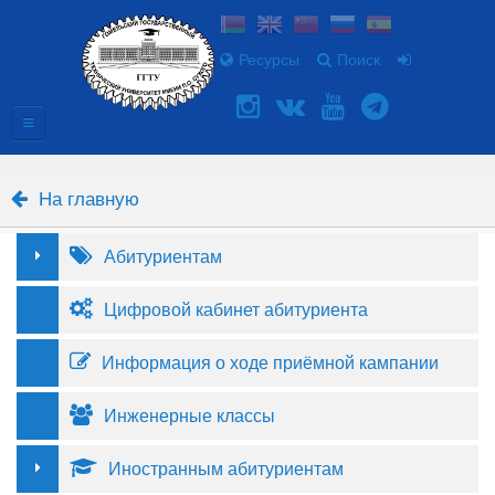
Ресурсы
Поиск
На главную
Абитуриентам
Цифровой кабинет абитуриента
Информация о ходе приёмной кампании
Инженерные классы
Иностранным абитуриентам