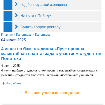
Год белорусской женщины
На пути к Победе
Задать вопрос ректору
Вы здесь
Главная
»
Календарь
»
Календарь
04 июля 2025
4 июля на базе стадиона «Луч» прошла
масштабная спартакиада с участием студентов
Политеха
4 июля, 2025
4 июля на базе стадиона «Луч» прошла масштабная спартакиада с
участием студентов Политеха, включая иностранных учащихся.
Подробнее
о 4 июля на базе стадиона «Луч» прошла масштабная
спартакиада с участием студентов Политеха
Высшие учебные заведения