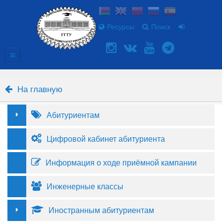
Ресурсы
Поиск
На главную
Абитуриентам
Цифровой кабинет абитуриента
Информация о ходе приёмной кампании
Инженерные классы
Иностранным абитуриентам