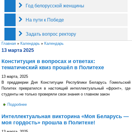
Год белорусской женщины
На пути к Победе
Задать вопрос ректору
Вы здесь
Главная
»
Календарь
»
Календарь
13 марта 2025
Конституция в вопросах и ответах:
тематический квиз прошёл в Политехе
13 марта, 2025
В преддверии Дня Конституции Республики Беларусь Гомельский
Политех превратился в настоящий интеллектуальный «фронт», где
студенты не только проверяли свои знания о главном закон
Подробнее
о Конституция в вопросах и ответах: тематический квиз
прошёл в Политехе
Интеллектуальная викторина «Моя Беларусь —
моя гордость» прошла в Политехе!
13 марта, 2025