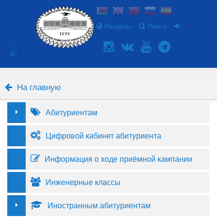
Ресурсы
Поиск
На главную
Абитуриентам
Цифровой кабинет абитуриента
Информация о ходе приёмной кампании
Инженерные классы
Иностранным абитуриентам