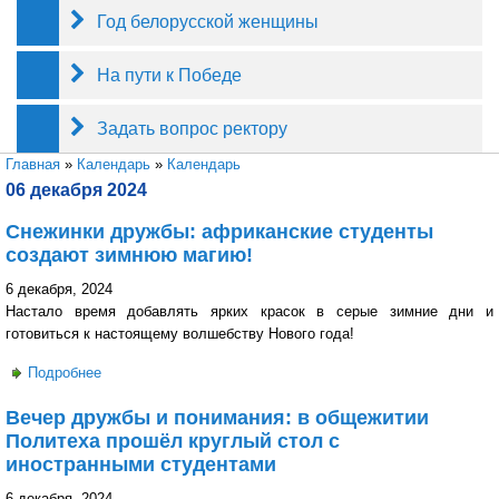
Год белорусской женщины
На пути к Победе
Задать вопрос ректору
Вы здесь
Главная
»
Календарь
»
Календарь
06 декабря 2024
Снежинки дружбы: африканские студенты
создают зимнюю магию!
6 декабря, 2024
Настало время добавлять ярких красок в серые зимние дни и
готовиться к настоящему волшебству Нового года!
Подробнее
о Снежинки дружбы: африканские студенты создают
зимнюю магию!
Вечер дружбы и понимания: в общежитии
Политеха прошёл круглый стол с
иностранными студентами
6 декабря, 2024