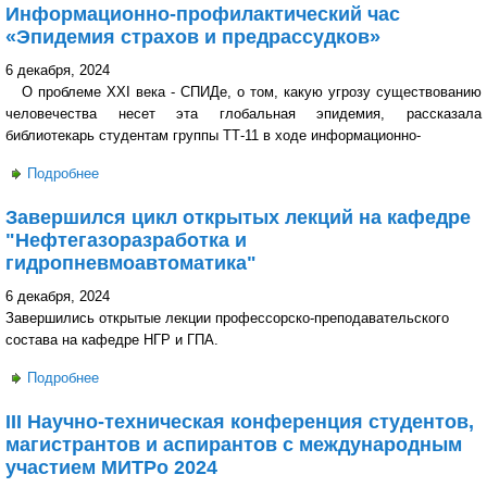
Информационно-профилактический час
«Эпидемия страхов и предрассудков»
6 декабря, 2024
О проблеме XXI века - СПИДе, о том, какую угрозу существованию
человечества несет эта глобальная эпидемия, рассказала
библиотекарь студентам группы ТТ-11 в ходе информационно-
Подробнее
о Информационно-профилактический час «Эпидемия
страхов и предрассудков»
Завершился цикл открытых лекций на кафедре
"Нефтегазоразработка и
гидропневмоавтоматика"
6 декабря, 2024
Завершились открытые лекции профессорско-преподавательского
состава на кафедре НГР и ГПА.
Подробнее
о Завершился цикл открытых лекций на кафедре
"Нефтегазоразработка и гидропневмоавтоматика"
III Научно-техническая конференция студентов,
магистрантов и аспирантов c международным
участием МИТРо 2024