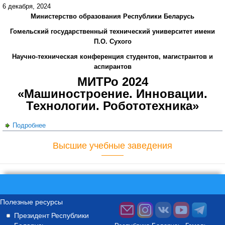
6 декабря, 2024
Министерство образования Республики Беларусь
Гомельский государственный технический университет имени
П.О. Сухого
Научно-техническая конференция студентов, магистрантов и
аспирантов
МИТРо 2024
«Машиностроение. Инновации.
Технологии. Робототехника»
Подробнее
о III Научно-техническая конференция студентов,
магистрантов и аспирантов c международным участием
Высшие учебные заведения
МИТРо 2024
Полезные ресурсы
Президент Республики