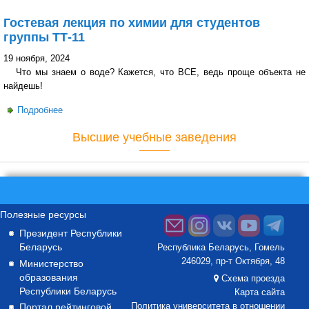
"Нефтегазразработка и гидропневмоавтоматика"
Гостевая лекция по химии для студентов
группы ТТ-11
19 ноября, 2024
Что мы знаем о воде? Кажется, что ВСЕ, ведь проще объекта не
найдешь!
Подробнее
о Гостевая лекция по химии для студентов группы ТТ-11
Высшие учебные заведения
Полезные ресурсы
Президент Республики
Беларусь
Республика Беларусь, Гомель
246029, пр-т Октября, 48
Министерство
образования
Схема проезда
Республики Беларусь
Карта сайта
Портал рейтинговой
Политика университета в отношении