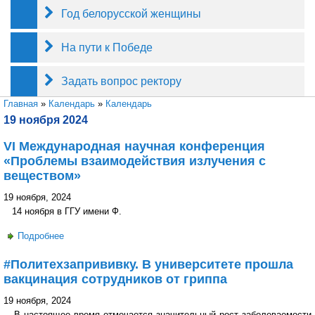
Год белорусской женщины
На пути к Победе
Задать вопрос ректору
Вы здесь
Главная
»
Календарь
»
Календарь
19 ноября 2024
VI Международная научная конференция
«Проблемы взаимодействия излучения с
веществом»
19 ноября, 2024
14 ноября в ГГУ имени Ф.
Подробнее
о VI Международная научная конференция «Проблемы
взаимодействия излучения с веществом»
#Политехзапрививку. В университете прошла
вакцинация сотрудников от гриппа
19 ноября, 2024
В настоящее время отмечается значительный рост заболеваемости