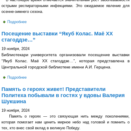
острыми респираторными инфекциями. Это ожидаемое явление для
осенне-зимнего сезона.
Подробнее
о #Политехзапрививку. В университете прошла
вакцинация сотрудников от гриппа
Посещение выставки “Якуб Колас. Маё XX
стагоддзе…”
19 ноября, 2024
Библиотекари университета организовали посещение выставки
“Якуб Колас. Маё XX стагоддзе…”, которая представлена в
Центральной городской библиотеке имени А.И. Герцена.
Подробнее
о Посещение выставки “Якуб Колас. Маё XX стагоддзе…”
Память о героях живет! Представители
Политеха побывали в гостях у вдовы Валерия
Шукшина
19 ноября, 2024
Память о героях — это связующая нить между поколениями,
которая помогает нам ценить мирное небо над головой и помнить о
тех, кто внес свой вклад в великую Победу.