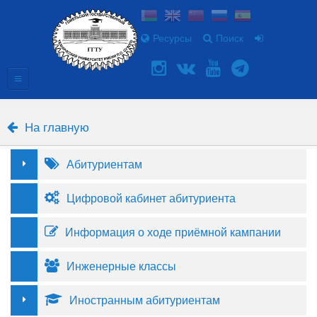
Ресурсы
Поиск
На главную
Абитуриентам
Цифровой кабинет абитуриента
Информация о ходе приёмной кампании
Инженерные классы
Иностранным абитуриентам