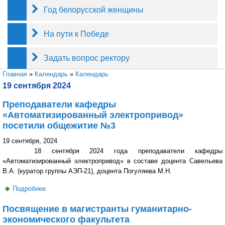
Год белорусской женщины
На пути к Победе
Задать вопрос ректору
Вы здесь
Главная
»
Календарь
»
Календарь
19 сентября 2024
Преподаватели кафедры
«Автоматизированный электропривод»
посетили общежитие №3
19 сентября, 2024
18 сентября 2024 года преподаватели кафедры
«Автоматизированный электропривод» в составе доцента Савельева
В.А. (куратор группы АЭП-21), доцента Погуляева М.Н.
Подробнее
о Преподаватели кафедры «Автоматизированный
электропривод» посетили общежитие №3
Посвящение в магистранты гуманитарно-
экономического факультета