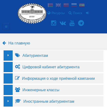
Ресурсы
Поиск
На главную
Абитуриентам
Цифровой кабинет абитуриента
Информация о ходе приёмной кампании
Инженерные классы
Иностранным абитуриентам