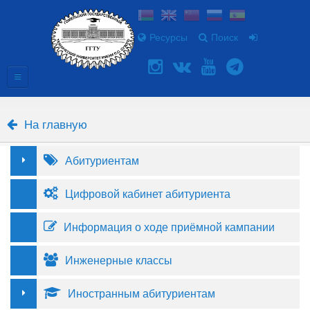
Ресурсы
Поиск
На главную
Абитуриентам
Цифровой кабинет абитуриента
Информация о ходе приёмной кампании
Инженерные классы
Иностранным абитуриентам