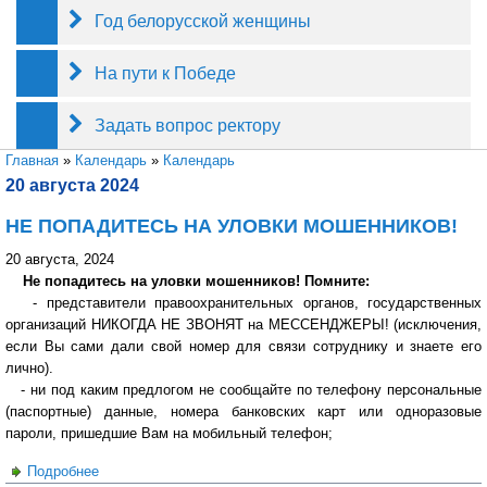
Год белорусской женщины
На пути к Победе
Задать вопрос ректору
Вы здесь
Главная
»
Календарь
»
Календарь
20 августа 2024
НЕ ПОПАДИТЕСЬ НА УЛОВКИ МОШЕННИКОВ!
20 августа, 2024
Не попадитесь на уловки мошенников! Помните:
- представители правоохранительных органов, государственных
организаций НИКОГДА НЕ ЗВОНЯТ на МЕССЕНДЖЕРЫ! (исключения,
если Вы сами дали свой номер для связи сотруднику и знаете его
лично).
- ни под каким предлогом не сообщайте по телефону персональные
(паспортные) данные, номера банковских карт или одноразовые
пароли, пришедшие Вам на мобильный телефон;
Подробнее
о НЕ ПОПАДИТЕСЬ НА УЛОВКИ МОШЕННИКОВ!