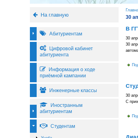
Вы 
Главн
На главную
30 а
В ГГ
Абитуриентам
30 апр
30 ап
Цифровой кабинет
автом
абитуриента
По
Информация о ходе
приёмной кампании
Сту
Инженерные классы
30 апр
С прих
Иностранным
абитуриентам
По
Студентам
Диал
Учеба