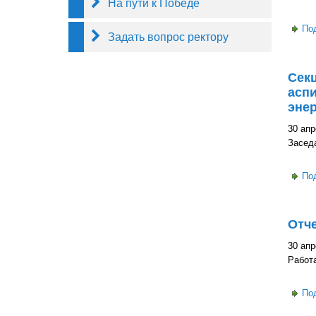
На пути к Победе
По
Задать вопрос ректору
Секц
аспи
энер
30 апр
Заседа
По
Отче
30 апр
Работа
По