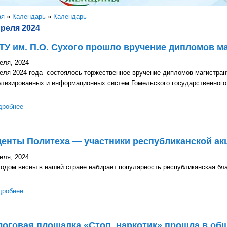
здесь
ая
»
Календарь
»
Календарь
преля 2024
ТУ им. П.О. Сухого прошло вручение дипломов 
еля, 2024
реля 2024 года состоялось торжественное вручение дипломов магистра
атизированных и информационных систем Гомельского государственного 
дробнее
о В ГГТУ им. П.О. Сухого прошло вручение дипломов магистран
денты Политеха — участники республиканской а
еля, 2024
одом весны в нашей стране набирает популярность республиканская бл
дробнее
о Студенты Политеха — участники республиканской акции «Сад
оговая площадка «Стоп, наркотик» прошла в об