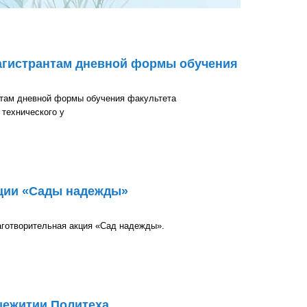
магистрантам дневной формы обучения
нтам дневной формы обучения факультета
технического у
там дневной формы обучения
кции «Сады надежды»
аготворительная акция «Сад надежды».
ы надежды»
щежитии Политеха