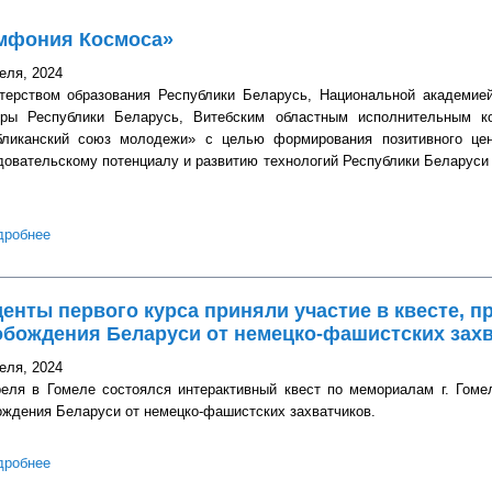
мфония Космоса»
еля, 2024
терством образования Республики Беларусь, Национальной академие
уры Республики Беларусь, Витебским областным исполнительным к
бликанский союз молодежи» с целью формирования позитивного це
довательскому потенциалу и развитию технологий Республики Беларуси 
дробнее
о «Симфония Космоса»
енты первого курса приняли участие в квесте, п
обождения Беларуси от немецко-фашистских зах
еля, 2024
реля в Гомеле состоялся интерактивный квест по мемориалам г. Гом
ождения Беларуси от немецко-фашистских захватчиков.
дробнее
о Студенты первого курса приняли участие в квесте, приурочен
фашистских захватчиков