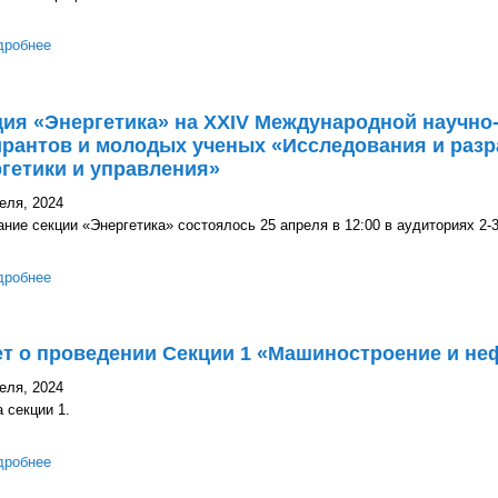
дробнее
о Итоги заседания VII Всебелорусского народного собрания обс
ия «Энергетика» на XXIV Международной научно
рантов и молодых ученых «Исследования и разр
гетики и управления»
еля, 2024
ние секции «Энергетика» состоялось 25 апреля в 12:00 в аудиториях 2-32
дробнее
о Секция «Энергетика» на XXIV Международной научно-техничес
ученых «Исследования и разработки в области машиностроения, 
т о проведении Секции 1 «Машиностроение и не
еля, 2024
 секции 1.
дробнее
о Отчет о проведении Секции 1 «Машиностроение и нефтегазора