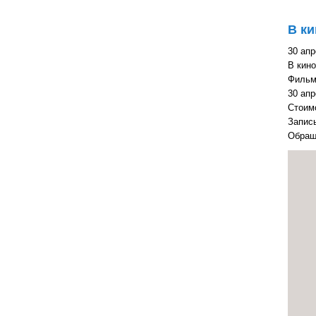
В ки
30 апр
В кино
Фильм
30 апр
Стоимо
Запись
Обращ