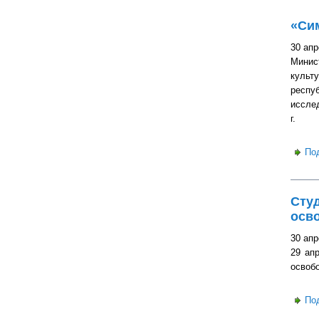
«Си
30 апр
Минис
культ
респу
иссле
г.
По
Студ
осв
30 апр
29 ап
освоб
По