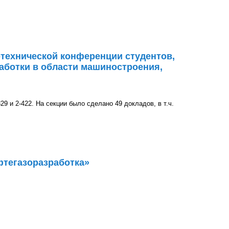
удили с трудовым коллективом ГГТУ им. П.О. Сухого
-технической конференции студентов,
аботки в области машиностроения,
9 и 2-422. На секции было сделано 49 докладов, в т.ч.
кой конференции студентов, аспирантов и молодых
энергетики и управления»
фтегазоразработка»
зработка»