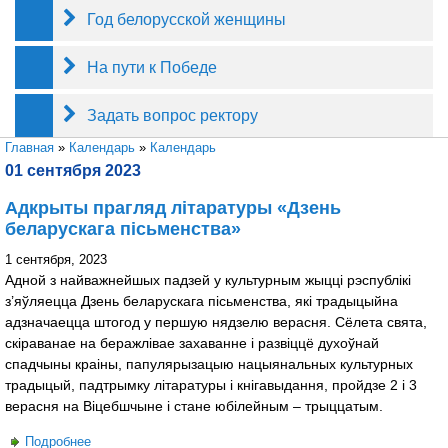
Год белорусской женщины
На пути к Победе
Задать вопрос ректору
Вы здесь
Главная
»
Календарь
»
Календарь
01 сентября 2023
Адкрыты прагляд літаратуры «Дзень
беларускага пісьменства»
1 сентября, 2023
Адной з найважнейшых падзей у культурным жыцці рэспублікі
з’яўляецца Дзень беларускага пісьменства, які традыцыйна
адзначаецца штогод у першую нядзелю верасня. Сёлета свята,
скіраванае на беражлівае захаванне і развіццё духоўнай
спадчыны краіны, папулярызацыю нацыянальных культурных
традыцый, падтрымку літаратуры і кнігавыдання, пройдзе 2 і 3
верасня на Віцебшчыне і стане юбілейным – трыццатым.
Подробнее
о Адкрыты прагляд літаратуры «Дзень беларускага