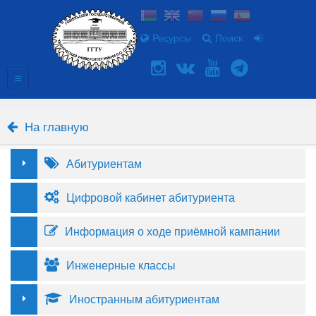
Ресурсы
Поиск
На главную
Абитуриентам
Цифровой кабинет абитуриента
Информация о ходе приёмной кампании
Инженерные классы
Иностранным абитуриентам