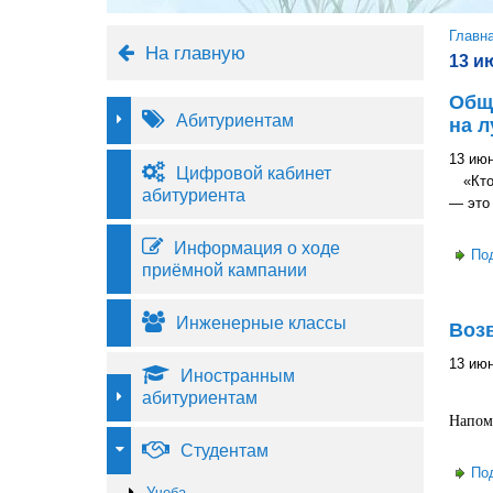
Вы 
Главн
На главную
13 и
Обще
Абитуриентам
на л
13 июн
Цифровой кабинет
«Кто 
абитуриента
— это 
Информация о ходе
По
приёмной кампании
Инженерные классы
Воз
13 июн
Иностранным
абитуриентам
Напоми
Студентам
По
Учеба