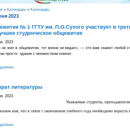
здесь
ая
»
Календарь
»
Календарь
юня 2023
житие № 1 ГГТУ им. П.О.Сухого участвует в трет
учшее студенческое общежитие
я, 2023
не жил в общежитии, тот жизни не видал», — это вам скажет любой с
не просто здание с множеством комнат.
дробнее
о Общежитие № 1 ГГТУ им. П.О.Сухого участвует в третьем этап
общежитие
врат литературы
я, 2023
Уважаемые студенты, преподаватели
наем вам, что в связи с окончанием учебного года необходимо вернуть
дробнее
о Возврат литературы