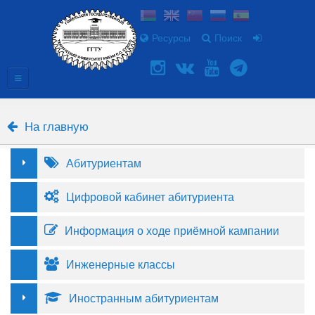
Ресурсы
Поиск
На главную
Абитуриентам
Цифровой кабинет абитуриента
Информация о ходе приёмной кампании
Инженерные классы
Иностранным абитуриентам