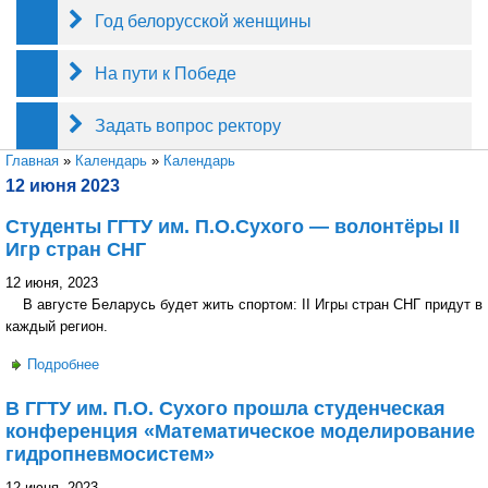
Год белорусской женщины
На пути к Победе
Задать вопрос ректору
Вы здесь
Главная
»
Календарь
»
Календарь
12 июня 2023
Студенты ГГТУ им. П.О.Сухого — волонтёры II
Игр стран СНГ
12 июня, 2023
В августе Беларусь будет жить спортом: II Игры стран СНГ придут в
каждый регион.
Подробнее
о Студенты ГГТУ им. П.О.Сухого — волонтёры II Игр
стран СНГ
В ГГТУ им. П.О. Сухого прошла студенческая
конференция «Математическое моделирование
гидропневмосистем»
12 июня, 2023