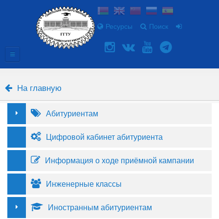
Ресурсы
Поиск
На главную
Абитуриентам
Цифровой кабинет абитуриента
Информация о ходе приёмной кампании
Инженерные классы
Иностранным абитуриентам