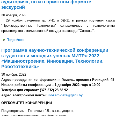
аудиториях, но и в приятном формате
экскурсий
30 ноября, 2022
29 ноября студенты гр. У-11 и УД-11 в рамках изучения курса
"Производственные Технологии" ознакомились с технологиями
производства эмалированной посуды на заводе "Сантэкс".
Подробнее
о Машиностроительный - учеба не только в аудиториях,
но и в приятном формате экскурсий
Программа научно-технической конференции
студентов и молодых ученых МИТРо 2022
«Машиностроение. Инновации. Технологии.
Робототехника»
30 ноября, 2022
Адрес проведения конференции: г. Гомель, проспект Речицкий, 48
Начало работы конференции – 1 декабря 2022 года в 10.00
Телефон для справок: (375 232) 23 38 92
Адрес электронной почты:
inozem-nata@gstu.by
ОРГКОМИТЕТ КОНФЕРЕНЦИИ
Председатель – Петришин Г.В., к.т.н., доцент,
декан машиностроительного факультета.