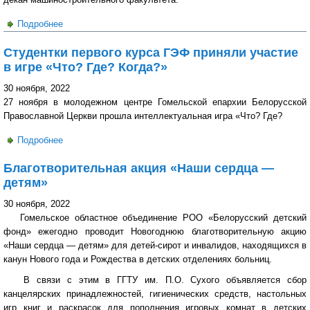
Подробнее
о Программа научно-технической конференции студентов
и молодых ученых МИТРо 2022 «Машиностроение.
Студентки первого курса ГЭФ приняли участие
Инновации. Технологии. Робототехника»
в игре «Что? Где? Когда?»
30 ноября, 2022
27 ноября в молодежном центре Гомельской епархии Белорусской
Православной Церкви прошла интеллектуальная игра «Что? Где?
Подробнее
о Студентки первого курса ГЭФ приняли участие в игре
«Что? Где? Когда?»
Благотворительная акция «Наши сердца —
детям»
30 ноября, 2022
Гомельское областное объединение РОО «Белорусский детский
фонд» ежегодно проводит Новогоднюю благотворительную акцию
«Наши сердца — детям» для детей-сирот и инвалидов, находящихся в
канун Нового года и Рождества в детских отделениях больниц.
В связи с этим в ГГТУ им. П.О. Сухого объявляется сбор
канцелярских принадлежностей, гигиенических средств, настольных
игр книг и раскрасок для пополнения игровых комнат в детских