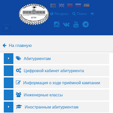
Ресурсы
Поиск
На главную
Абитуриентам
Цифровой кабинет абитуриента
Информация о ходе приёмной кампании
Инженерные классы
Иностранным абитуриентам