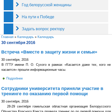
Год белорусской женщины
На пути к Победе
Задать вопрос ректору
Вы здесь
Главная
»
Календарь
»
Календарь
30 сентября 2016
Встреча «Вместе в защиту жизни и семьи»
30 сентября, 2016
В ГГТУ имени П. О. Сухого в рамках «Касается даже тех, кого не
касается» прошли информационные часы.
Подробнее
о Встреча «Вместе в защиту жизни и семьи»
Сотрудники университета приняли участие в
тренинге по оказанию первой помощи
30 сентября, 2016
28-29 сентября гомельская областная организация Белорусского
Общества Красного Креста провела тренинг по по первой помощи для