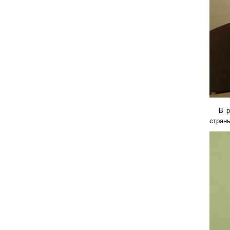
В рам
страны