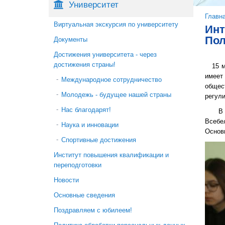
Университет
Вы 
Главн
Виртуальная экскурсия по университету
Инт
Пол
Документы
Достижения университета - через
достижения страны!
15 ма
имеет
Международное сотрудничество
общес
Молодежь - будущее нашей страны
регули
Нас благодарят!
В пре
Всебе
Наука и инновации
Основн
Спортивные достижения
Институт повышения квалификации и
переподготовки
Новости
Основные сведения
Поздравляем с юбилеем!