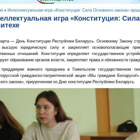
здесь
ая
»
Интеллектуальная игра «Конституция: Сила Основного закона» прош
еллектуальная игра «Конституция: Сила
итехе
рта — День Конституции Республики Беларусь. Основному Закону стра
 высшую юридическую силу и закрепляет основополагающие прин
твенных отношений. Конституция определяет государственное устрой
рует образование органов власти, закрепляет права и обязанности гражд
ддверии важного праздника в Гомельском государственном техн
лорусской гражданско-патриотической акции «Мы граждане Беларуси!»
ого закона», приуроченная ко Дню конституции Республики Беларусь.