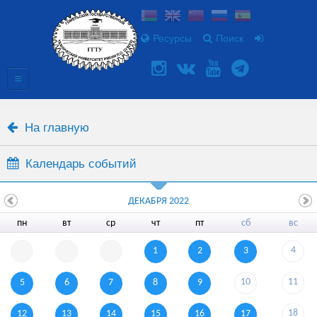
Ресурсы
Поиск
На главную
Календарь событий
ДЕКАБРЯ 2022
пн
вт
ср
чт
пт
сб
вс
4
1
2
3
10
11
5
6
7
8
9
18
12
13
14
15
16
17