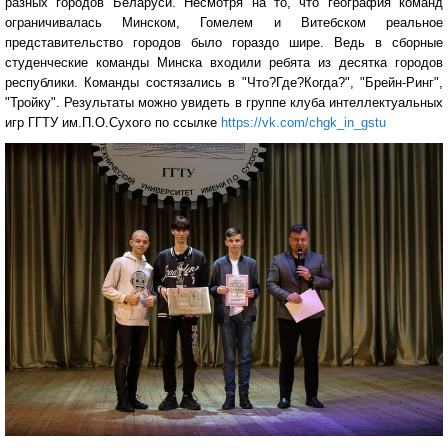
разных городов Беларуси. Несмотря на то, что география команд
ограничивалась Минском, Гомелем и Витебском реальное
представительство городов было гораздо шире. Ведь в сборные
студенческие команды Минска входили ребята из десятка городов
республики. Команды состязались в "Что?Где?Когда?", "Брейн-Ринг",
"Тройку". Результаты можно увидеть в группе клуба интеллектуальных
игр ГГТУ им.П.О.Сухого по ссылке
https://vk.com/chgk_in_gstu