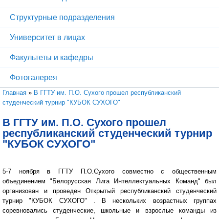
Структурные подразделения
Университет в лицах
Факультеты и кафедры
Фотогалерея
Вы здесь
Главная
»
В ГГТУ им. П.О. Сухого прошел республиканский
студенческий турнир "КУБОК СУХОГО"
В ГГТУ им. П.О. Сухого прошел
республиканский студенческий турнир
"КУБОК СУХОГО"
5-7 ноября в ГГТУ П.О.Сухого совместно с общественным
объединением "Белорусская Лига Интеллектуальных Команд" был
организован и проведен Открытый республиканский студенческий
турнир "КУБОК СУХОГО" . В нескольких возрастных группах
соревновались студенческие, школьные и взрослые команды из