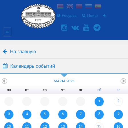
Ресурсы
Поиск
На главную
Календарь событий
МАРТА 2025
пн
вт
ср
чт
пт
сб
вс
2
1
3
4
5
6
7
8
9
15
10
11
12
13
14
16