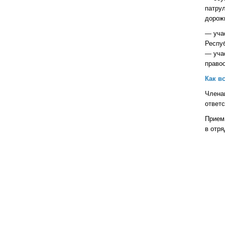
патрул
дорожн
— учас
Респу
— уча
право
Как в
Члена
ответс
Прием 
в отр