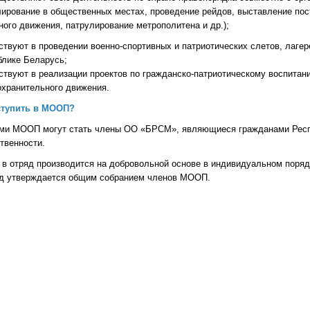
ирование в общественных местах, проведение рейдов, выставление пос
ого движения, патрулирование метрополитена и др.);
твуют в проведении военно-спортивных и патриотических слетов, лаге
блике Беларусь;
ствуют в реализации проектов по гражданско-патриотическому воспита
охранительного движения.
ступить в МООП?
ми МООП могут стать члены ОО «БРСМ», являющиеся гражданами Респу
твенности.
в отряд производится на добровольной основе в индивидуальном порядк
яд утверждается общим собранием членов МООП.