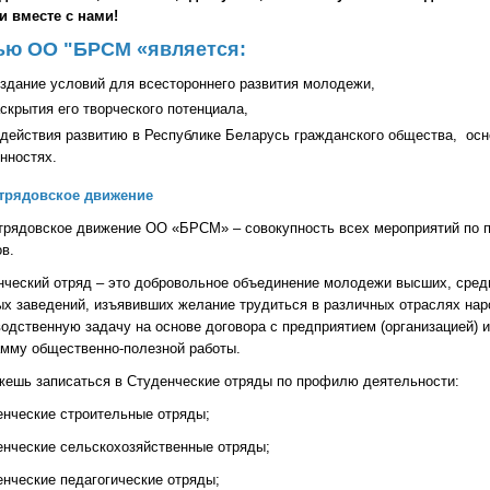
и вместе с нами!
ью ОО "БРСМ «является:
здание условий для всестороннего развития молодежи,
скрытия его творческого потенциала,
действия развитию в Республике Беларусь гражданского общества, осн
нностях.
трядовское движение
трядовское движение ОО «БРСМ» – совокупность всех мероприятий по п
в.
нческий отряд – это добровольное объединение молодежи высших, сред
ых заведений, изъявивших желание трудиться в различных отраслях на
одственную задачу на основе договора с предприятием (организацией)
амму общественно-полезной работы.
жешь записаться в Студенческие отряды по профилю деятельности:
енческие строительные отряды;
енческие сельскохозяйственные отряды;
енческие педагогические отряды;