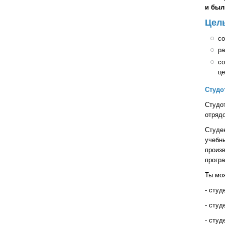
и был
Цел
со
ра
со
це
Студо
Студо
отрядо
Студе
учебн
произв
прогр
Ты мо
- студ
- студ
- студ