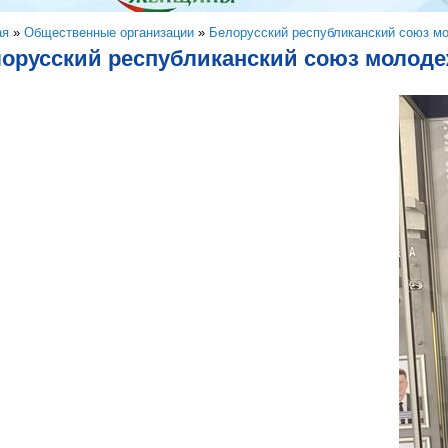
здесь
ая
»
Общественные организации
»
Белорусский республиканский союз м
орусский республиканский союз молод