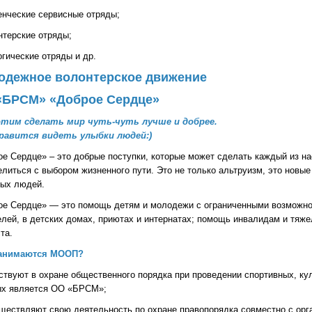
енческие сервисные отряды;
нтерские отряды;
огические отряды и др.
одежное волонтерское движение
«БРСМ» «Доброе Сердце»
тим сделать мир чуть-чуть лучше и добрее.
равится видеть улыбки людей:)
е Сердце» – это добрые поступки, которые может сделать каждый из на
литься с выбором жизненного пути. Это не только альтруизм, это новые
ных людей.
ое Сердце» — это помощь детям и молодежи с ограниченными возможно
елей, в детских домах, приютах и интернатах; помощь инвалидам и тяж
та.
анимаются МООП?
твуют в охране общественного порядка при проведении спортивных, ку
ых является ОО «БРСМ»;
ществляют свою деятельность по охране правопорядка совместно с орг