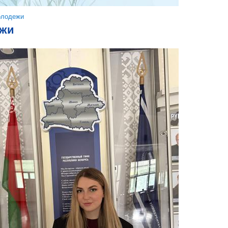
олодежи
ежи