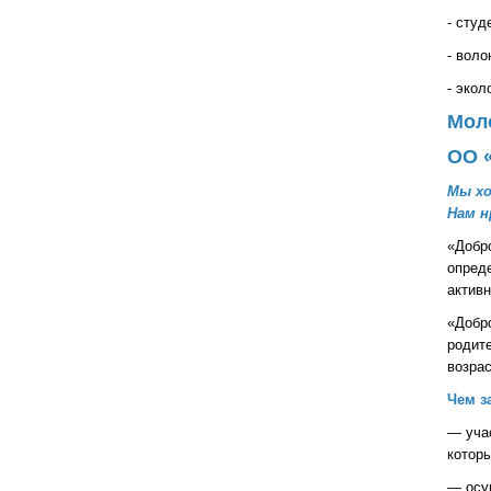
- студ
- воло
- экол
Мол
ОО 
Мы хо
Нам н
«Добро
опреде
актив
«Добр
родит
возрас
Чем з
— учас
котор
— осу