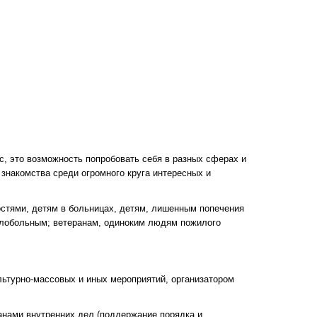
с, это возможность попробовать себя в разных сферах и
 знакомства среди огромного круга интересных и
стями, детям в больницах, детям, лишенным попечения
елобольным; ветеранам, одиноким людям пожилого
льтурно-массовых и иных мероприятий, организатором
анами внутренних дел (поддержание порядка и