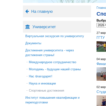
Вы 
Главн
На главную
Спо
Выбра
Выбра
Год
Университет
27 мар
Виртуальная экскурсия по университету
ГГТУ 
Документы
Достижения университета - через
достижения страны!
04 мар
Международное сотрудничество
Финал
Молодежь - будущее нашей страны
Нас благодарят!
Наука и инновации
02 мар
Спортивные достижения
Студе
Институт повышения квалификации и
переподготовки