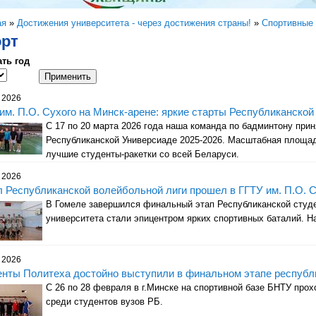
здесь
ая
»
Достижения университета - через достижения страны!
»
Спортивные
рт
ть год
ть год
 2026
им. П.О. Сухого на Минск-арене: яркие старты Республиканской
С 17 по 20 марта 2026 года наша команда по бадминтону при
Республиканской Универсиаде 2025-2026. Масштабная площад
лучшие студенты-ракетки со всей Беларуси.
 2026
 Республиканской волейбольной лиги прошел в ГГТУ им. П.О. 
В Гомеле завершился финальный этап Республиканской студен
университета стали эпицентром ярких спортивных баталий. На
 2026
нты Политеха достойно выступили в финальном этапе республи
С 26 по 28 февраля в г.Минске на спортивной базе БНТУ про
среди студентов вузов РБ.