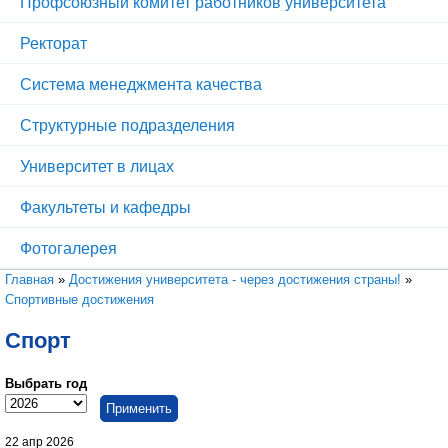
Профсоюзный комитет работников университета
Ректорат
Система менеджмента качества
Структурные подразделения
Университет в лицах
Факультеты и кафедры
Фотогалерея
Вы здесь
Главная
»
Достижения университета - через достижения страны!
»
Спортивные достижения
Спорт
Выбрать год
Выбрать год
Год
22 апр 2026