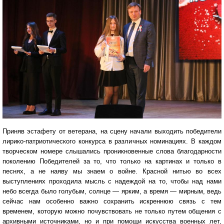
Приняв эстафету от ветерана, на сцену начали выходить победители
лирико-патриотического конкурса в различных номинациях. В каждом
творческом номере слышались проникновенные слова благодарности
поколению Победителей за то, что только на картинах и только в
песнях, а не наяву мы знаем о войне. Красной нитью во всех
выступлениях проходила мысль с надеждой на то, чтобы над нами
небо всегда было голубым, солнце — ярким, а время — мирным, ведь
сейчас нам особенно важно сохранить искреннюю связь с тем
временем, которую можно почувствовать не только путем общения с
архивными источниками, но и при помощи искусства военных лет,