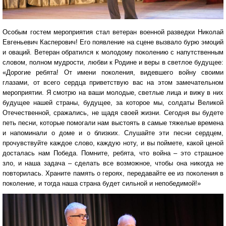
Особым гостем мероприятия стал ветеран военной разведки Николай
Евгеньевич Касперович! Его появление на сцене вызвало бурю эмоций
и оваций. Ветеран обратился к молодому поколению с напутственным
словом, полном мудрости, любви к Родине и веры в светлое будущее:
«Дорогие ребята! От имени поколения, видевшего войну своими
глазами, от всего сердца приветствую вас на этом замечательном
мероприятии. Я смотрю на ваши молодые, светлые лица и вижу в них
будущее нашей страны, будущее, за которое мы, солдаты Великой
Отечественной, сражались, не щадя своей жизни. Сегодня вы будете
петь песни, которые помогали нам выстоять в самые тяжелые времена
и напоминали о доме и о близких. Слушайте эти песни сердцем,
прочувствуйте каждое слово, каждую ноту, и вы поймете, какой ценой
досталась нам Победа. Помните, ребята, что война – это страшное
зло, и наша задача – сделать все возможное, чтобы она никогда не
повторилась. Храните память о героях, передавайте ее из поколения в
поколение, и тогда наша страна будет сильной и непобедимой!»