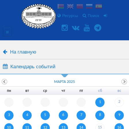
Ресурсы
Поиск
На главную
Календарь событий
МАРТА 2025
пн
вт
ср
чт
пт
сб
вс
2
1
3
4
5
6
7
8
9
15
10
11
12
13
14
16