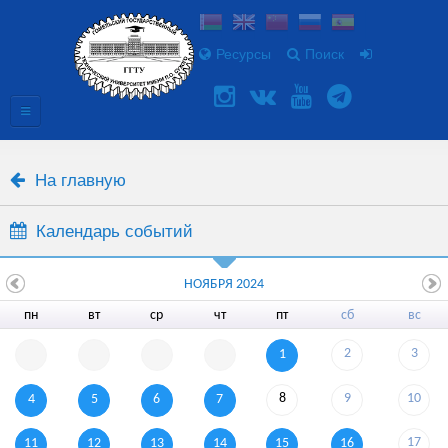
Ресурсы
Поиск
На главную
Календарь событий
НОЯБРЯ 2024
пн
вт
ср
чт
пт
сб
вс
2
3
1
8
9
10
4
5
6
7
17
11
12
13
14
15
16