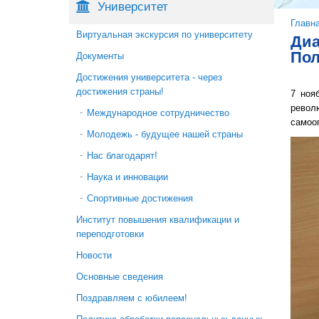
Университет
Вы 
Главн
Виртуальная экскурсия по университету
Диа
Пол
Документы
Достижения университета - через
достижения страны!
7 ноя
револю
Международное сотрудничество
самоо
Молодежь - будущее нашей страны
Нас благодарят!
Наука и инновации
Спортивные достижения
Институт повышения квалификации и
переподготовки
Новости
Основные сведения
Поздравляем с юбилеем!