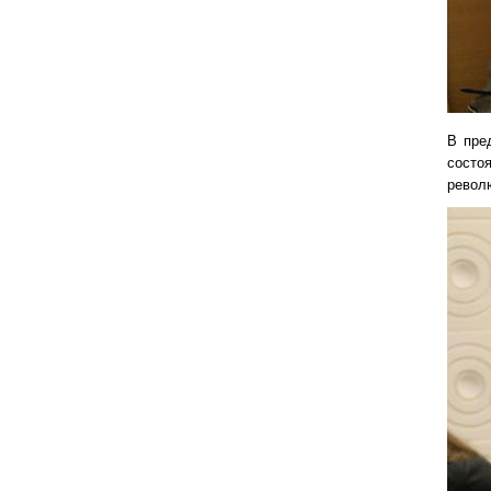
В пре
состо
револю