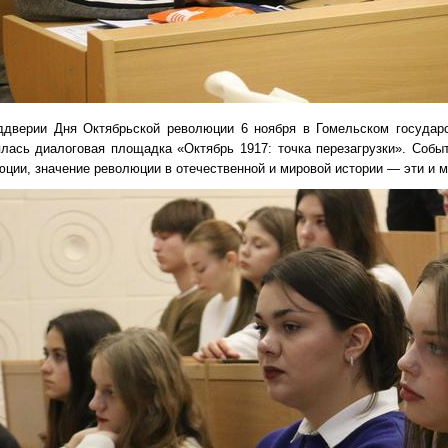
ддверии Дня Октябрьской революции 6 ноября в Гомельском государс
ялась диалоговая площадка «Октябрь 1917: точка перезагрузки». Событ
ции, значение революции в отечественной и мировой истории — эти и м