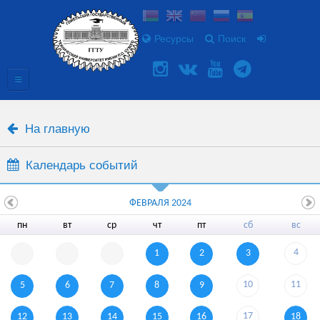
Ресурсы
Поиск
На главную
Календарь событий
ФЕВРАЛЯ 2024
пн
вт
ср
чт
пт
сб
вс
4
1
2
3
10
11
5
6
7
8
9
17
12
13
14
15
16
18