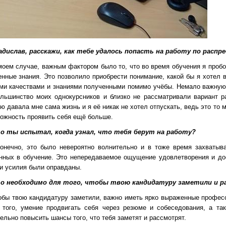
адислав, расскажи, как тебе удалось попасть на работу по распр
оем случае, важным фактором было то, что во время обучения я пробов
нные знания. Это позволило приобрести понимание, какой бы я хотел 
ми качествами и знаниями полученными помимо учёбы. Немало важную 
ольшинство моих однокурсников и близко не рассматривали вариант 
ю давала мне сама жизнь и я её никак не хотел отпускать, ведь это то 
можность проявить себя ещё больше.
о ты испытал, когда узнал, что тебя берут на работу?
ечно, это было невероятно волнительно и в тоже время захватыва
нных в обучение. Это непередаваемое ощущение удовлетворения и дос
и усилия были оправданы.
 необходимо для того, чтобы твою кандидатуру заметили и р
бы твою кандидатуру заметили, важно иметь ярко выраженные професс
 того, умение продвигать себя через резюме и собеседования, а та
ельно повысить шансы того, что тебя заметят и рассмотрят.