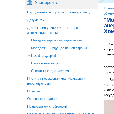
Университет
Вы 
Главн
Виртуальная экскурсия по университету
обуче
"Мо
Документы
эне
Достижения университета - через
Хо
достижения страны!
Международное сотрудничество
Сегод
Молодежь - будущее нашей страны
вопро
специа
Нас благодарят!
Наблю
Наука и инновации
востр
Спортивные достижения
спроса
Институт повышения квалификации и
Бесед
переподготовки
соотв
«Элек
Новости
Госуда
Основные сведения
Поздравляем с юбилеем!