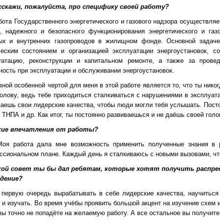
сскажи, пожалуйста, про специфику своей работу?
та Государственного энергетического и газового надзора осуществляе
, надежного и безопасного функционирования энергетического и газ
ых и внутренних газопроводов в жилищном фонде. Основной задачей
ческим состоянием и организацией эксплуатации энергоустановок, 
уатацию, реконструкции и капитальном ремонте, а также за прове
ость при эксплуатации и обслуживании энергоустановок.
й особенной чертой для меня в этой работе является то, что ты никог
олову, ведь тебе приходиться сталкиваться с нарушениями в эксплуат
ваешь свои лидерские качества, чтобы люди могли тебя услышать. Пост
ТНПА и др. Как итог, ты постоянно развиваешься и не даёшь своей голо
кие впечатления от работы?
 работа дала мне возможность применить полученные знания в ре
сиональном плане. Каждый день я сталкиваюсь с новыми вызовами, что
ой совет ты бы дал ребятам, которые хотят получить распре
дение?
ервую очередь вырабатывать в себе лидерские качества, научиться
 и изучать. Во время учёбы проявить большой акцент на изучение схем и
вы точно не попадёте на желаемую работу. А все остальное вы получите