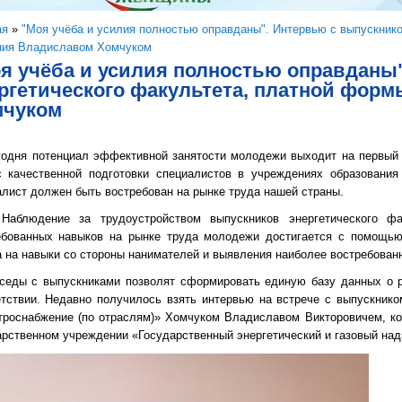
здесь
ая
»
"Моя учёба и усилия полностью оправданы". Интервью с выпускник
ния Владиславом Хомчуком
я учёба и усилия полностью оправданы
ргетического факультета, платной фор
мчуком
ня потенциал эффективной занятости молодежи выходит на первый пл
с качественной подготовки специалистов в учреждениях образования
лист должен быть востребован на рынке труда нашей страны.
дение за трудоустройством выпускников энергетического факу
ебованных навыков на рынке труда молодежи достигается с помощью
 на навыки со стороны нанимателей и выявления наиболее востребован
ы с выпускниками позволят сформировать единую базу данных о рез
етствии. Недавно получилось взять интервью на встрече с выпускнико
троснабжение (по отраслям)» Хомчуком Владиславом Викторовичем, ко
рственном учреждении «Государственный энергетический и газовый над