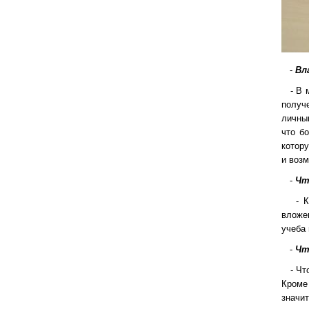
-
Вл
- В м
получе
личны
что б
котору
и воз
-
Чт
- Кон
вложе
учеба 
-
Что
- Что
Кроме
значит