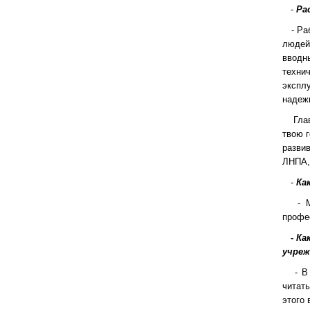
-
Ра
- Рабо
людей
вводн
техни
экспл
надежн
Главно
твою г
разви
ЛНПА, 
-
Ка
- Моя
профес
- Как
учреж
- В п
читать
этого 