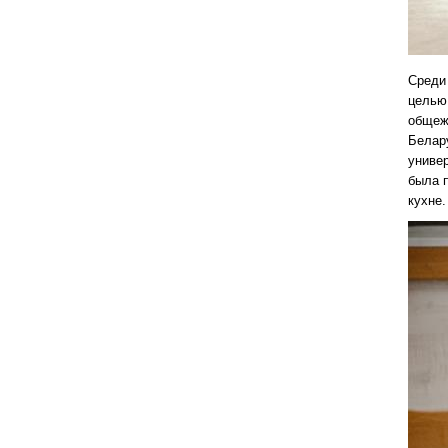
Среди
целью
общеж
Белар
униве
была 
кухне.