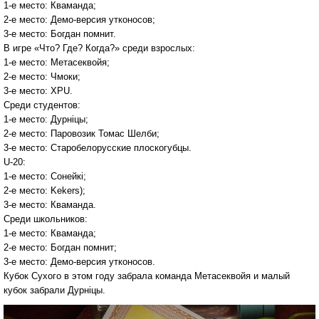
1-е место: Кваманда;
2-е место: Демо-версия утконосов;
3-е место: Богдан помнит.
В игре «Что? Где? Когда?» среди взрослых:
1-е место: Метасеквойя;
2-е место: Чмоки;
3-е место: XPU.
Среди студентов:
1-е место: Дурнiцы;
2-е место: Паровозик Томас Шелби;
3-е место: Старобелорусские плоскогубцы.
U-20:
1-е место: Сонейкi;
2-е место: Kekers);
3-е место: Кваманда.
Среди школьников:
1-е место: Кваманда;
2-е место: Богдан помнит;
3-е место: Демо-версия утконосов.
Кубок Сухого в этом году забрала команда Метасеквойя и малый
кубок забрали Дурнiцы.