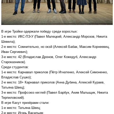
В игре Тройки одержали победу среди взрослых:
1-е место: ИКС-ПЭ-У (Павел Малецкий, Александр Морозов, Никита
Шевела);
2-е место: Сомнительно, но окэй (Алексей Бабак, Максим Корнеевец,
Иван Сергиевич);
3-е место: 42 (Владислав Дронов, Олег Кожедуб, Александр
Староказников).
Среди студентов:
1-е место: Карнавал приколов (Пётр Игнатенко, Алексей Симоненко,
Владислав Сушко);
2-е место: 18+ Карнавал приколов (Анна Дубина, Алексей Кураев,
Татьяна Швец);
3-е место: Профсоюз кеглей (Павел Барбук, Аким Малыщик, Никита
Терпиловский).
В игре Кахут призёрами стали:
1-е место: Татьяна Швец;
2-е место: Игорь Васильев;