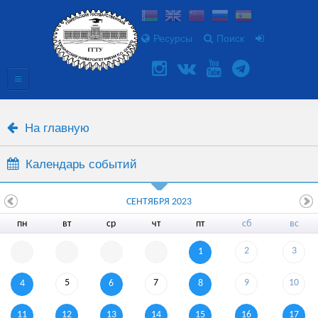
Ресурсы
Поиск
На главную
Календарь событий
СЕНТЯБРЯ 2023
пн
вт
ср
чт
пт
сб
вс
2
3
1
5
7
9
10
4
6
8
11
12
13
14
15
16
17