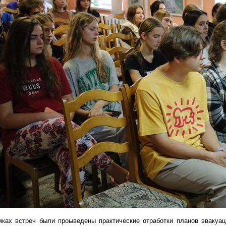
ках встреч были проыведены практические отработки планов эвакуац