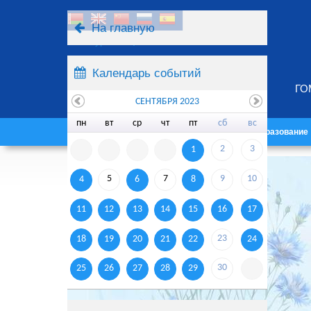
На главную
Ресурсы
Поиск
Календарь событий
ГО
СЕНТЯБРЯ 2023
пн
вт
ср
чт
пт
сб
вс
Главная
Университет
Образование
2
3
1
5
7
9
10
4
6
8
11
12
13
14
15
16
17
23
18
19
20
21
22
24
30
25
26
27
28
29