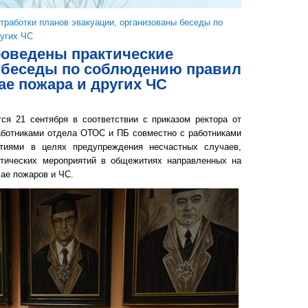
тработки планов эвакуации, организованы беседы по
ругих ЧС
роведены практические
ы беседы по соблюдению правил
ае пожара и других ЧС
тся 21 сентября в соответствии с приказом ректора от
работниками отдела ОТОС и ПБ совместно с работниками
иями в целях предупреждения несчастных случаев,
тических мероприятий в общежитиях направленных на
ае пожаров и ЧС.