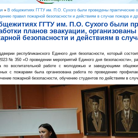
здесь
ая
»
В общежитиях ГГТУ им. П.О. Сухого были проведены практические о
дению правил пожарной безопасности и действиям в случае пожара и д
бщежитиях ГГТУ им. П.О. Сухого были п
аботки планов эвакуации, организован
арной безопасности и действиям в случ
ддверии республиканского Единого дня безопасности, который состои
.2023 № 350 «О проведении мероприятий Единого дня безопасности», 
а по воспитательной работе с молодежью и заведующими общежит
нных с пожарами была организована работа по проведению профилак
чение пожарной безопасности, обучению студентов по действиям в случ