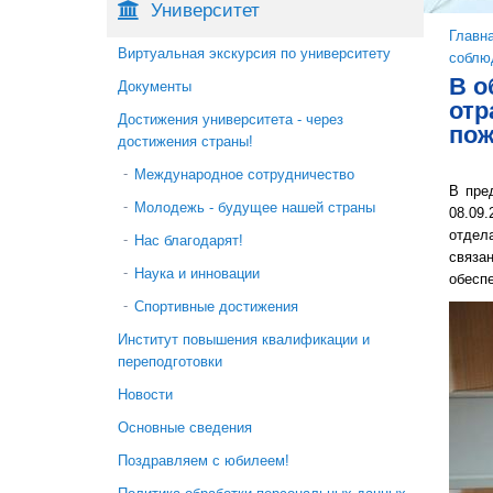
Университет
Вы 
Главн
Виртуальная экскурсия по университету
соблю
В о
Документы
отр
Достижения университета - через
пож
достижения страны!
Международное сотрудничество
В пре
Молодежь - будущее нашей страны
08.09
отдел
Нас благодарят!
связа
Наука и инновации
обеспе
Спортивные достижения
Институт повышения квалификации и
переподготовки
Новости
Основные сведения
Поздравляем с юбилеем!