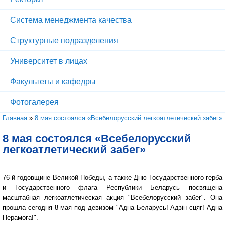
Система менеджмента качества
Структурные подразделения
Университет в лицах
Факультеты и кафедры
Фотогалерея
Вы здесь
Главная
»
8 мая состоялся «Всебелорусский легкоатлетический забег»
8 мая состоялся «Всебелорусский
легкоатлетический забег»
76-й годовщине Великой Победы, а также Дню Государственного герба
и Государственного флага Республики Беларусь посвящена
масштабная легкоатлетическая акция "Всебелорусский забег". Она
прошла сегодня 8 мая под девизом "Адна Беларусь! Адзін сцяг! Адна
Перамога!".