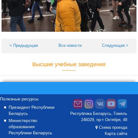
< Предыдущая
Все новости
Следующая >
Высшие учебные заведения
Полезные ресурсы
Президент Республики
Беларусь
Республика Беларусь, Гомель
246029, пр-т Октября, 48
Министерство
образования
Схема проезда
Республики Беларусь
Карта сайта