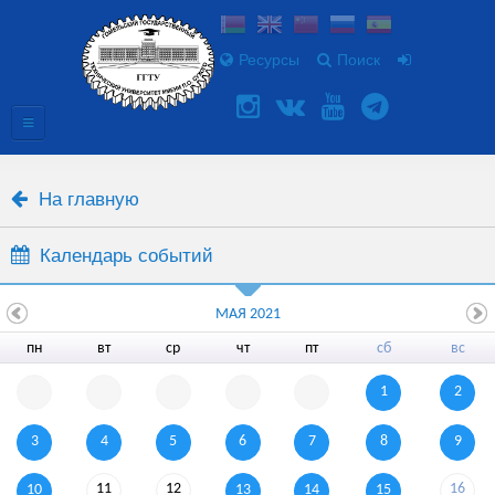
Ресурсы
Поиск
На главную
Календарь событий
МАЯ 2021
пн
вт
ср
чт
пт
сб
вс
1
2
3
4
5
6
7
8
9
11
12
16
10
13
14
15